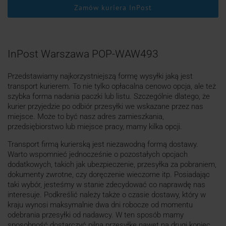
Zamów kuriera InPost
InPost Warszawa POP-WAW493
Przedstawiamy najkorzystniejszą formę wysyłki jaką jest
transport kurierem. To nie tylko opłacalna cenowo opcja, ale też
szybka forma nadania paczki lub listu. Szczególnie dlatego, że
kurier przyjedzie po odbiór przesyłki we wskazane przez nas
miejsce. Może to być nasz adres zamieszkania,
przedsiębiorstwo lub miejsce pracy, mamy kilka opcji.
Transport firmą kurierską jest niezawodną formą dostawy.
Warto wspomnieć jednocześnie o pozostałych opcjach
dodatkowych, takich jak ubezpieczenie, przesyłka za pobraniem,
dokumenty zwrotne, czy doręczenie wieczorne itp. Posiadając
taki wybór, jesteśmy w stanie zdecydować co naprawdę nas
interesuje. Podkreślić należy także o czasie dostawy, który w
kraju wynosi maksymalnie dwa dni robocze od momentu
odebrania przesyłki od nadawcy. W ten sposób mamy
sposobność dostarczyć pilną przesyłkę nawet na drugi koniec