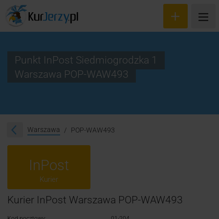
Punkt InPost Siedmiogrodzka 1
Warszawa POP-WAW493
Wyceń przesyłkę
Zamów kuriera
Śledzenie przesyłki
Warszawa
POP-WAW493
Blog
InPost
Cennik
Kurier
Kontakt
Kurier InPost Warszawa POP-WAW493
Kod pocztowy:
01-204