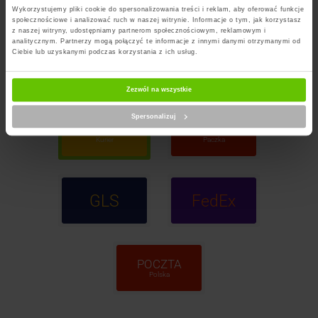
Wykorzystujemy pliki cookie do spersonalizowania treści i reklam, aby oferować funkcje
społecznościowe i analizować ruch w naszej witrynie. Informacje o tym, jak korzystasz
z naszej witryny, udostępniamy partnerom społecznościowym, reklamowym i
analitycznym. Partnerzy mogą połączyć te informacje z innymi danymi otrzymanymi od
Ciebie lub uzyskanymi podczas korzystania z ich usług.
InPost
DPD
Paczkomaty
Zezwól na wszystkie
Spersonalizuj
InPost
ORLEN
Kurier
Paczka
GLS
FedEx
POCZTA
Polska