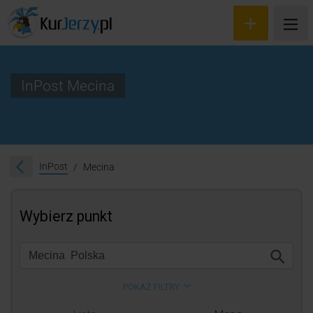
InPost Mecina
Wyceń przesyłkę
Zamów kuriera
InPost
Mecina
Śledzenie przesyłki
Blog
Cennik
Kontakt