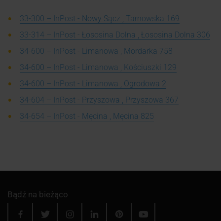
33-300 – InPost - Nowy Sącz , Tarnowska 169
33-314 – InPost - Łososina Dolna , Łososina Dolna 306
34-600 – InPost - Limanowa , Mordarka 758
34-600 – InPost - Limanowa , Kościuszki 129
34-600 – InPost - Limanowa , Ogrodowa 2
34-604 – InPost - Przyszowa , Przyszowa 367
34-654 – InPost - Męcina , Męcina 825
Bądź na bieżąco