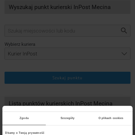
Wyszukaj punkt kurierski InPost Mecina
Wybierz kuriera
Szukaj punktu
Lista punktów kurierskich InPost Mecina
Zgoda
Szczegóły
O plikach cookies
DHL
UPS
Dbamy o Twoją prywatność