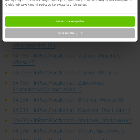
analitycznym. Partnerzy mogą połączyć te informacje z innymi danymi otrzymanymi od
Ciebie lub uzyskanymi podczas korzystania z ich usług.
64-140 – InPost Paczkomat - Boszkowo , Dworcowa
14a
Zezwól na wszystkie
64-150 – InPost Paczkomat - Brenno , Jeziorna 6
Spersonalizuj
64-150 – InPost Paczkomat - Brenno , Powstańców
Wielkopolskich 18a
64-150 – InPost Paczkomat - Wijewo , Wincentego
Witosa 47
64-150 – InPost Paczkomat - Wijewo , Witosa 5
64-150 – InPost Paczkomat - Zaborówiec ,
Powstańców Wielkopolskich 15
64-234 – InPost Paczkomat - Błotnica , Wiejska 33
64-234 – InPost Paczkomat - Kaszczor , Pod Lipami 1
64-234 – InPost Paczkomat - Starkowo , Starkowo 60c
64-234 – InPost Paczkomat - Wieleń , Spacerowa 2