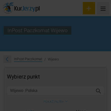
InPost Paczkomat Wijewo
Wyceń przesyłkę
Zamów kuriera
InPost Paczkomat
Wijewo
Śledzenie przesyłki
Blog
Cennik
Kontakt