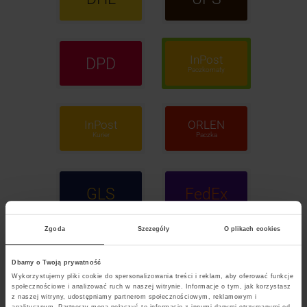
InPost
DPD
Paczkomaty
InPost
ORLEN
Kurier
Paczka
GLS
FedEx
Zgoda
Szczegóły
O plikach cookies
POCZTA
Dbamy o Twoją prywatność
Polska
Wykorzystujemy pliki cookie do spersonalizowania treści i reklam, aby oferować funkcje
społecznościowe i analizować ruch w naszej witrynie. Informacje o tym, jak korzystasz
z naszej witryny, udostępniamy partnerom społecznościowym, reklamowym i