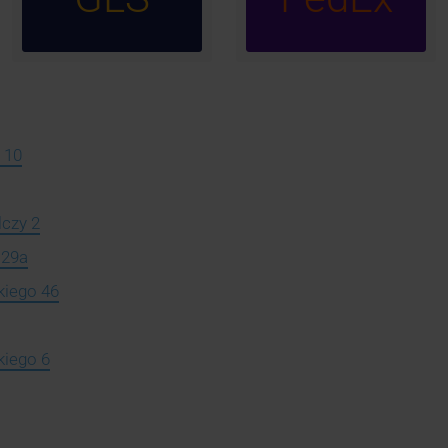
 10
lczy 2
 29a
kiego 46
kiego 6