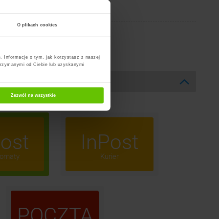
T
U
W
Y
Z
O plikach cookies
. Informacje o tym, jak korzystasz z naszej
trzymanymi od Ciebie lub uzyskanymi
Zezwól na wszystkie
ost
InPost
omaty
Kurier
POCZTA