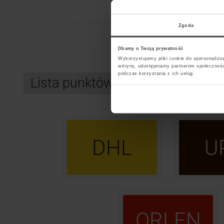
A
B
C
D
Zgoda
Dbamy o Twoją prywatność
Wykorzystujemy pliki cookie do spersonalizow
witryny, udostępniamy partnerom społecznoś
podczas korzystania z ich usług.
Lista punktów kurierskich InPos
DHL
U
ORLEN