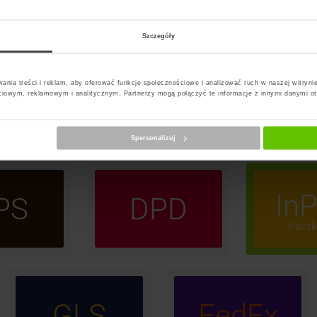
E
F
G
H
I
J
K
L
M
N
O
P
R
S
Szczegóły
ania treści i reklam, aby oferować funkcje społecznościowe i analizować ruch w naszej witrynie
ciowym, reklamowym i analitycznym. Partnerzy mogą połączyć te informacje z innymi danymi o
t Paczkomat Studzieniec
Spersonalizuj
InP
PS
DPD
Paczk
GLS
FedEx