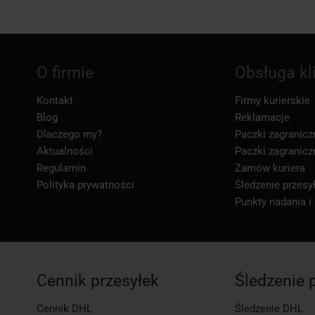
O firmie
Obsługa kl
Kontakt
Firmy kurierskie
Blog
Reklamacje
Dlaczego my?
Paczki zagranicz
Aktualności
Paczki zagranicz
Regulamin
Zamów kuriera
Polityka prywatności
Śledzenie przesył
Punkty nadania i
Cennik przesyłek
Śledzenie 
Cennik DHL
Śledzenie DHL