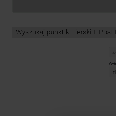
Wyszukaj punkt kurierski InPost
Search
Wybi