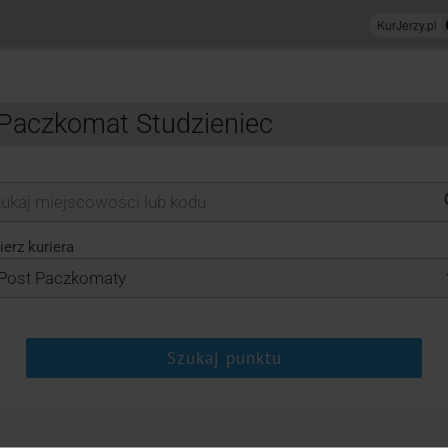
 Paczkomat Studzieniec
erz kuriera
Szukaj punktu