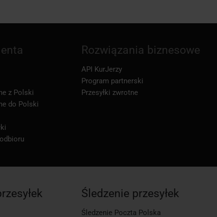
ienta
Rozwiązania biznesowe
API KurJerzy
Program partnerski
ne z Polski
Przesyłki zwrotne
ne do Polski
ki
 odbioru
przesyłek
Śledzenie przesyłek
Śledzenie Poczta Polska