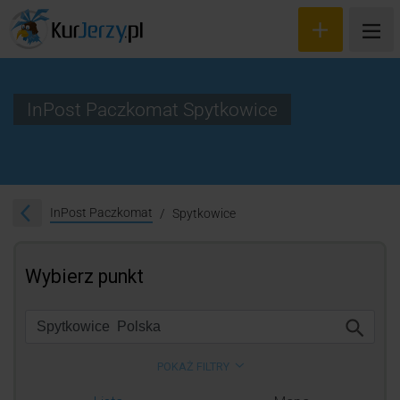
InPost Paczkomat Spytkowice
Wyceń przesyłkę
Zamów kuriera
InPost Paczkomat
Spytkowice
Śledzenie przesyłki
Blog
Cennik
Kontakt