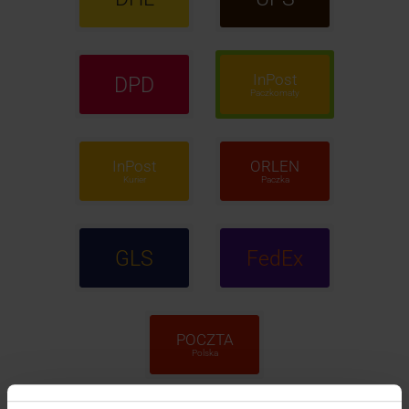
InPost
DPD
Paczkomaty
InPost
ORLEN
Kurier
Paczka
GLS
FedEx
POCZTA
Polska