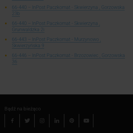
66-440 – InPost Paczkomat - Skwierzyna , Gorzowska
23b
66-440 – InPost Paczkomat - Skwierzyna ,
Grunwaldzka 2i
66-443 – InPost Paczkomat - Murzynowo ,
Skwierzyńska 9
66-446 – InPost Paczkomat - Brzozowiec , Gorzowska
36
Bądź na bieżąco