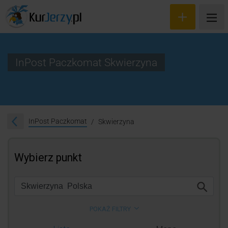
InPost Paczkomat Skwierzyna
Wyceń przesyłkę
Zamów kuriera
InPost Paczkomat
Skwierzyna
Śledzenie przesyłki
Blog
Cennik
Kontakt