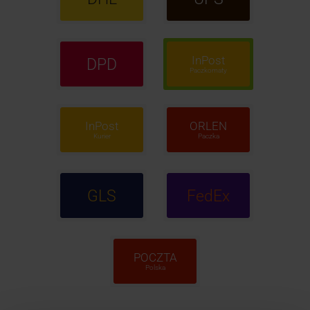
InPost
DPD
Paczkomaty
InPost
ORLEN
Kurier
Paczka
GLS
FedEx
POCZTA
Polska