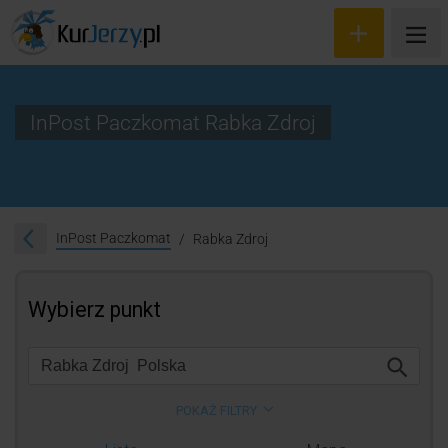
InPost Paczkomat Rabka Zdroj
Wyceń przesyłkę
Zamów kuriera
InPost Paczkomat
Rabka Zdroj
Śledzenie przesyłki
Blog
Cennik
Kontakt