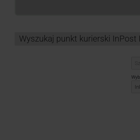
Wyszukaj punkt kurierski InPos
Search
Wybi