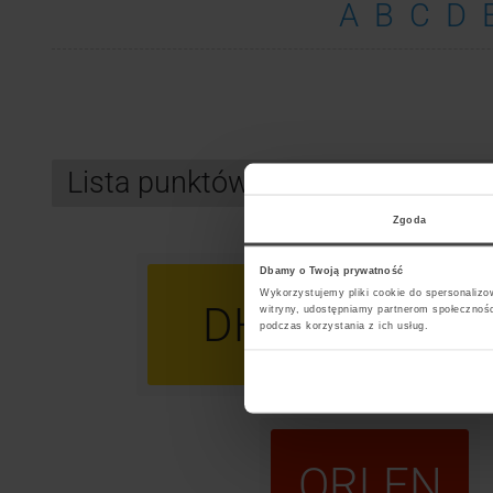
A
B
C
D
Lista punktów kurierskich InPo
Zgoda
Dbamy o Twoją prywatność
Wykorzystujemy pliki cookie do spersonalizow
DHL
U
witryny, udostępniamy partnerom społecznoś
podczas korzystania z ich usług.
ORLEN