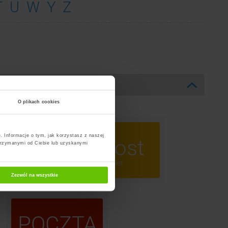
T
U
W
Y
Z
O plikach cookies
. Informacje o tym, jak korzystasz z naszej
ost
InPost
trzymanymi od Ciebie lub uzyskanymi
omaty
Kurier
Zezwól na wszystkie
POCZTA