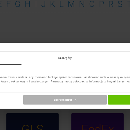
E
F
G
H
I
J
K
L
M
N
O
P
R
S
st Paczkomat Raba Wyzna
Szczegóły
ania treści i reklam, aby oferować funkcje społecznościowe i analizować ruch w naszej witrynie
InP
PS
DPD
ciowym, reklamowym i analitycznym. Partnerzy mogą połączyć te informacje z innymi danymi o
Paczk
Spersonalizuj
GLS
FedEx