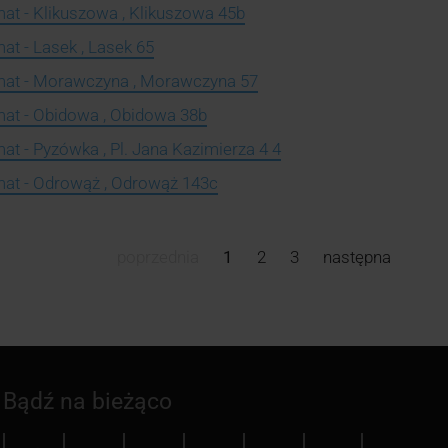
at - Klikuszowa , Klikuszowa 45b
at - Lasek , Lasek 65
mat - Morawczyna , Morawczyna 57
at - Obidowa , Obidowa 38b
t - Pyzówka , Pl. Jana Kazimierza 4 4
mat - Odrowąż , Odrowąż 143c
poprzednia
1
2
3
następna
Bądź na bieżąco