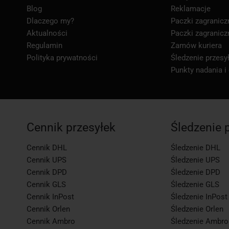
Blog
Reklamacje
Dlaczego my?
Paczki zagranicz
Aktualności
Paczki zagranicz
Regulamin
Zamów kuriera
Polityka prywatności
Śledzenie przesył
Punkty nadania i
Cennik przesyłek
Śledzenie 
Cennik DHL
Śledzenie DHL
Cennik UPS
Śledzenie UPS
Cennik DPD
Śledzenie DPD
Cennik GLS
Śledzenie GLS
Cennik InPost
Śledzenie InPost
Cennik Orlen
Śledzenie Orlen
Cennik Ambro
Śledzenie Ambro