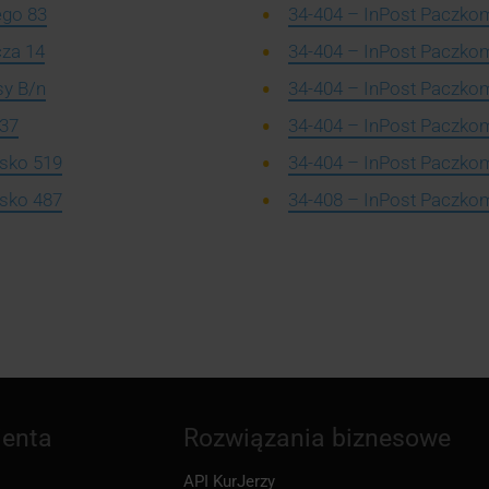
ego 83
34-404 – InPost Paczkom
cza 14
34-404 – InPost Paczkom
sy B/n
34-404 – InPost Paczko
737
34-404 – InPost Paczkom
ysko 519
34-404 – InPost Paczkoma
ysko 487
34-408 – InPost Paczko
ienta
Rozwiązania biznesowe
API KurJerzy