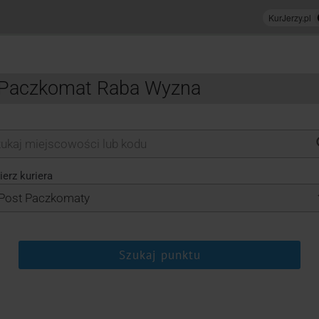
t Paczkomat Raba Wyzna
erz kuriera
Szukaj punktu