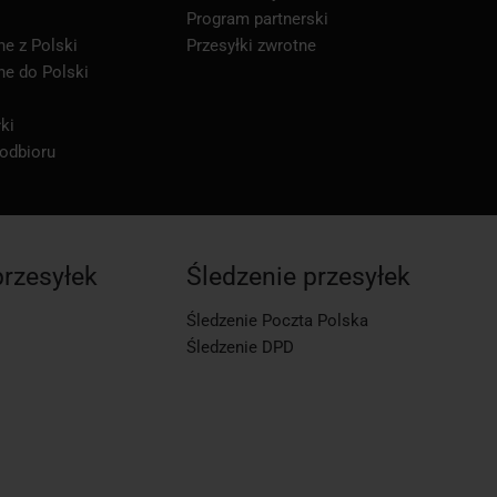
Program partnerski
ne z Polski
Przesyłki zwrotne
ne do Polski
ki
 odbioru
przesyłek
Śledzenie przesyłek
Śledzenie Poczta Polska
Śledzenie DPD