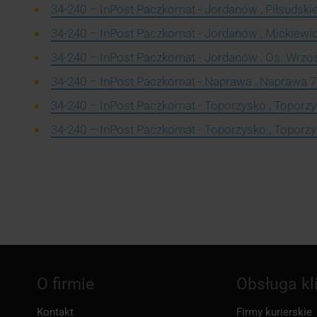
34-240 – InPost Paczkomat - Jordanów , Piłsudski
34-240 – InPost Paczkomat - Jordanów , Mickiewi
34-240 – InPost Paczkomat - Jordanów , Os. Wrzo
34-240 – InPost Paczkomat - Naprawa , Naprawa 
34-240 – InPost Paczkomat - Toporzysko , Toporz
34-240 – InPost Paczkomat - Toporzysko , Toporz
O firmie
Obsługa kl
Kontakt
Firmy kurierskie