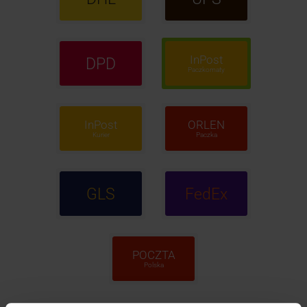
InPost
DPD
Paczkomaty
InPost
ORLEN
Kurier
Paczka
GLS
FedEx
POCZTA
Polska