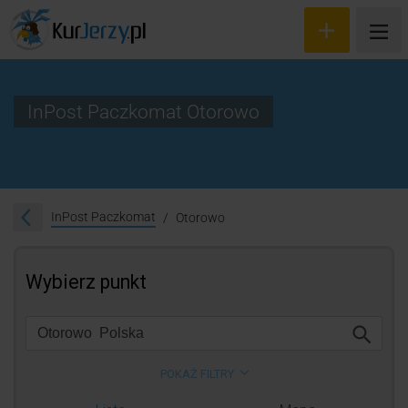
InPost Paczkomat Otorowo
Wyceń przesyłkę
Zamów kuriera
InPost Paczkomat
Otorowo
Śledzenie przesyłki
Blog
Cennik
Kontakt