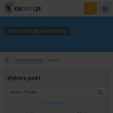
InPost Paczkomat Kwilcz
Wyceń przesyłkę
Zamów kuriera
InPost Paczkomat
Kwilcz
Śledzenie przesyłki
Blog
Cennik
Kontakt