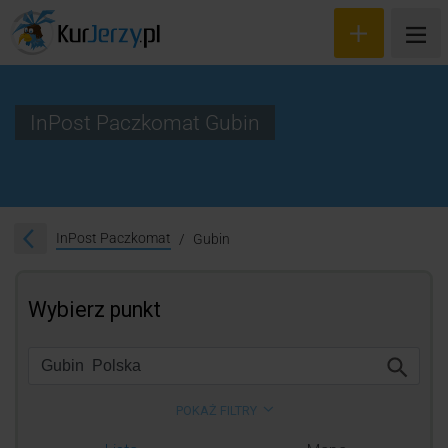
InPost Paczkomat Gubin
Wyceń przesyłkę
Zamów kuriera
InPost Paczkomat
Gubin
Śledzenie przesyłki
Blog
Cennik
Kontakt