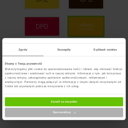
InPost
DPD
Paczkomaty
Zgoda
Szczegóły
O plikach cookies
InPost
ORLEN
Kurier
Paczka
Dbamy o Twoją prywatność
Wykorzystujemy pliki cookie do spersonalizowania treści i reklam, aby oferować funkcje
społecznościowe i analizować ruch w naszej witrynie. Informacje o tym, jak korzystasz
z naszej witryny, udostępniamy partnerom społecznościowym, reklamowym i
GLS
FedEx
analitycznym. Partnerzy mogą połączyć te informacje z innymi danymi otrzymanymi od
Ciebie lub uzyskanymi podczas korzystania z ich usług.
Zezwól na wszystkie
POCZTA
Polska
Spersonalizuj