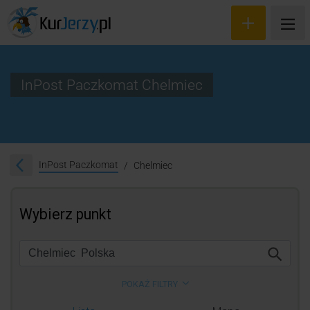
InPost Paczkomat Chelmiec
Wyceń przesyłkę
Zamów kuriera
InPost Paczkomat
Chelmiec
Śledzenie przesyłki
Blog
Cennik
Kontakt