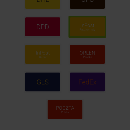
InPost
DPD
Paczkomaty
InPost
ORLEN
Kurier
Paczka
GLS
FedEx
POCZTA
Polska