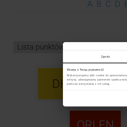
A
B
C
D
Lista punktów kurierskich InPo
Zgoda
Dbamy o Twoją prywatność
Wykorzystujemy pliki cookie do spersonalizow
DHL
U
witryny, udostępniamy partnerom społecznoś
podczas korzystania z ich usług.
ORLEN