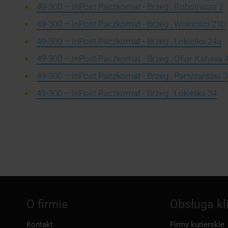
49-300 – InPost Paczkomat - Brzeg , Robotnicza 2
49-300 – InPost Paczkomat - Brzeg , Wolności 21b
49-300 – InPost Paczkomat - Brzeg , Łokietka 24a
49-300 – InPost Paczkomat - Brzeg , Ofiar Katynia 
49-300 – InPost Paczkomat - Brzeg , Partyzantów 3
49-300 – InPost Paczkomat - Brzeg , Łokietka 34
O firmie
Obsługa kl
Kontakt
Firmy kurierskie