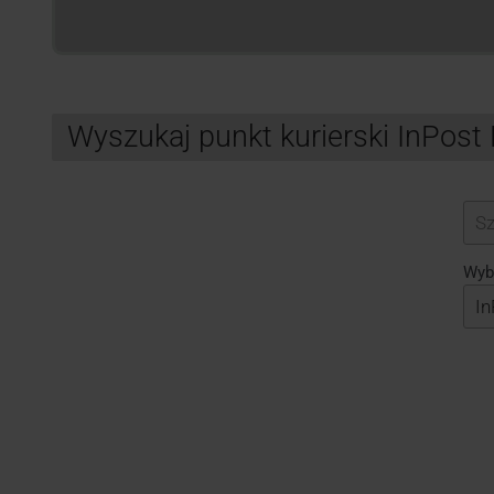
Wyszukaj punkt kurierski InPos
Search
Wybi