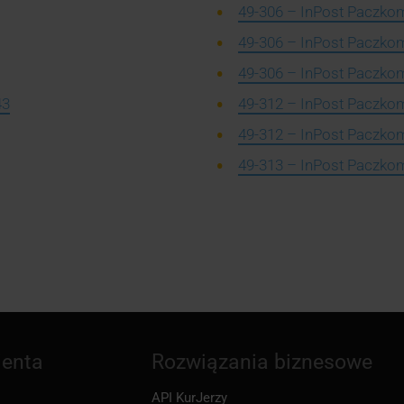
49-306 – InPost Paczkom
49-306 – InPost Paczkom
49-306 – InPost Paczkoma
43
49-312 – InPost Paczkom
49-312 – InPost Paczkom
49-313 – InPost Paczkom
ienta
Rozwiązania biznesowe
API KurJerzy