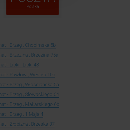
Polska
at - Brzeg , Chocimska 5b
t - Brzezina , Brzezina 75a
 - Lipki , Lipki 48
at - Pawłów , Wesoła 10c
at - Brzeg , Włościańska 5a
at - Brzeg , Słowackiego 64
at - Brzeg , Makarskiego 6b
t - Brzeg , 1 Maja 4
t - Żłobizna , Brzeska 37