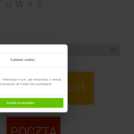
T
U
W
Y
Z
O plikach cookies
. Informacje o tym, jak korzystasz z naszej
ost
InPost
trzymanymi od Ciebie lub uzyskanymi
omaty
Kurier
Zezwól na wszystkie
POCZTA