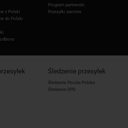
Program partnerski
ne z Polski
Przesyłki zwrotne
ne do Polski
ki
 odbioru
przesyłek
Śledzenie przesyłek
Śledzenie Poczta Polska
Śledzenie DPD