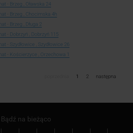
at - Brzeg , Oławska 24
at - Brzeg , Chocimska 4h
t - Brzeg , Długa 2
at - Dobrzyń , Dobrzyń 115
at - Szydłowice , Szydłowice 26
at - Kościerzyce , Orzechowa 1
poprzednia
1
2
następna
Bądź na bieżąco