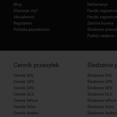
Blog
Reklamacje
Dlaczego my?
Paczki zagranicz
Aktualności
Paczki zagranicz
Regulamin
Zamów kuriera
Polityka prywatności
Śledzenie przesył
Punkty nadania i
Cennik przesyłek
Śledzenie 
Cennik DHL
Śledzenie DHL
Cennik UPS
Śledzenie UPS
Cennik DPD
Śledzenie DPD
Cennik GLS
Śledzenie GLS
Cennik InPost
Śledzenie InPost
Cennik Orlen
Śledzenie Orlen
Cennik Ambro
Śledzenie Ambro