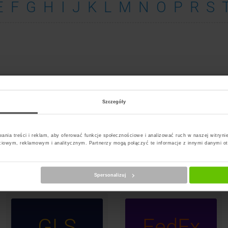
E
F
G
H
I
J
K
L
M
N
O
P
R
S
st Paczkomat Brzeg
Szczegóły
ania treści i reklam, aby oferować funkcje społecznościowe i analizować ruch w naszej witrynie
InP
PS
DPD
ciowym, reklamowym i analitycznym. Partnerzy mogą połączyć te informacje z innymi danymi o
Paczk
Spersonalizuj
GLS
FedEx