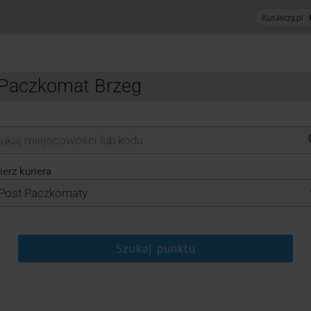
t Paczkomat Brzeg
erz kuriera
Szukaj punktu