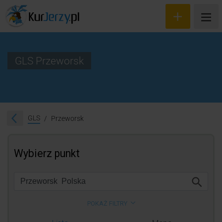
GLS Przeworsk
Wyceń przesyłkę
Zamów kuriera
GLS
Przeworsk
Śledzenie przesyłki
Blog
Cennik
Kontakt