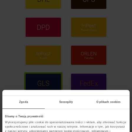
InPost
DPD
Paczkomaty
InPost
ORLEN
Kurier
Paczka
GLS
FedEx
Zgoda
Szczegóły
O plikach cookies
POCZTA
Polska
Dbamy o Twoją prywatność
Wykorzystujemy pliki cookie do spersonalizowania treści i reklam, aby oferować funkcje
społecznościowe i analizować ruch w naszej witrynie. Informacje o tym, jak korzystasz
z naszej witryny, udostępniamy partnerom społecznościowym, reklamowym i