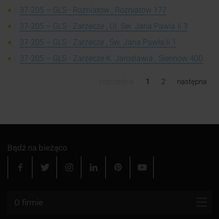
37-205 – GLS - Rozniatow , Rozniatow 177
37-205 – GLS - Zarzecze , Ul. Sw. Jana Pawla Ii 3
37-205 – GLS - Zarzecze , Św. Jana Pawła Ii 1
37-205 – GLS - Zarzecze K. Jaroslawia , Siennow 400
poprzednia
1
2
następna
Bądź na bieżąco
O firmie