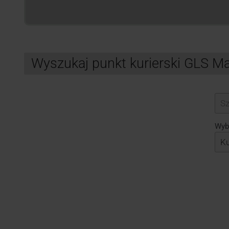
Wyszukaj punkt kurierski GLS M
Search
Wybi