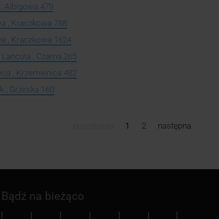
 , Albigowa 479
wa , Kraczkowa 788
wa , Kraczkowa 1624
 Lancuta , Czarna 265
ica , Krzemienica 482
k , Grzeska 160
poprzednia
1
2
następna
Bądź na bieżąco