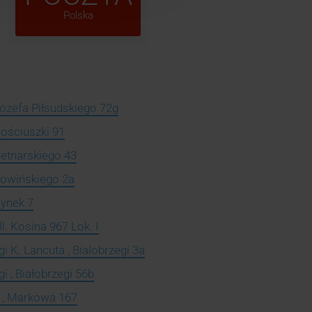
Polska
Józefa Piłsudskiego 72g
Kościuszki 91
Cetnarskiego 43
Sowińskiego 2a
Rynek 7
l. Kosina 967 Lok. I
i K. Lancuta , Bialobrzegi 3a
i , Białobrzegi 56b
 , Markowa 167