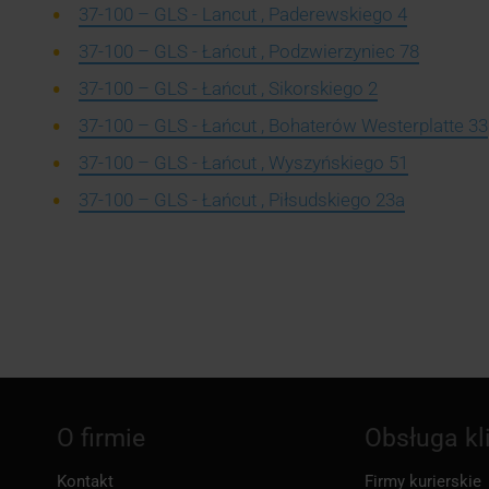
37-100 – GLS - Lancut , Paderewskiego 4
37-100 – GLS - Łańcut , Podzwierzyniec 78
37-100 – GLS - Łańcut , Sikorskiego 2
37-100 – GLS - Łańcut , Bohaterów Westerplatte 33
37-100 – GLS - Łańcut , Wyszyńskiego 51
37-100 – GLS - Łańcut , Piłsudskiego 23a
O firmie
Obsługa kl
Kontakt
Firmy kurierskie