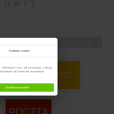
T
U
W
Y
Z
O plikach cookies
. Informacje o tym, jak korzystasz z naszej
ost
InPost
trzymanymi od Ciebie lub uzyskanymi
omaty
Kurier
Zezwól na wszystkie
POCZTA