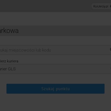
arkowa
erz kuriera
Szukaj punktu