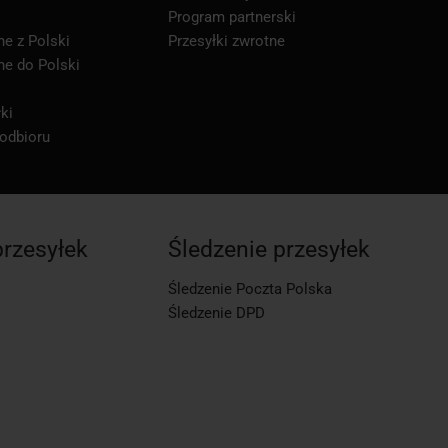
Program partnerski
ne z Polski
Przesyłki zwrotne
ne do Polski
ki
 odbioru
przesyłek
Śledzenie przesyłek
Śledzenie Poczta Polska
Śledzenie DPD