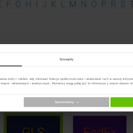
E
F
G
H
I
J
K
L
M
N
O
P
R
S
Markowa
Szczegóły
ania treści i reklam, aby oferować funkcje społecznościowe i analizować ruch w naszej witrynie
InP
PS
DPD
ciowym, reklamowym i analitycznym. Partnerzy mogą połączyć te informacje z innymi danymi o
Paczk
Spersonalizuj
GLS
FedEx