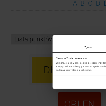
A
B
C
D
Lista punktów kurierskich GLS 
Zgoda
Dbamy o Twoją prywatność
Wykorzystujemy pliki cookie do spersonalizow
DHL
U
witryny, udostępniamy partnerom społecznoś
podczas korzystania z ich usług.
ORLEN