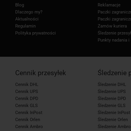
Blog
Reklamacje
Dlaczego my?
Paczki zagranicz
Aktualności
Paczki zagranicz
Regulamin
Zamów kuriera
Polityka prywatności
Śledzenie przesył
Punkty nadania i
Cennik przesyłek
Śledzenie 
Cennik DHL
Śledzenie DHL
Cennik UPS
Śledzenie UPS
Cennik DPD
Śledzenie DPD
Cennik GLS
Śledzenie GLS
Cennik InPost
Śledzenie InPost
Cennik Orlen
Śledzenie Orlen
Cennik Ambro
Śledzenie Ambro