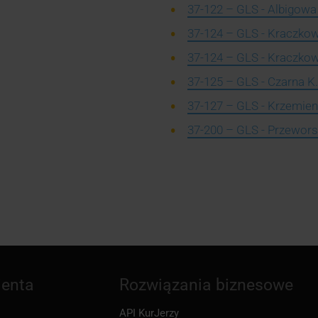
37-122 – GLS - Albigowa
37-124 – GLS - Kraczko
37-124 – GLS - Kraczko
37-125 – GLS - Czarna K.
37-127 – GLS - Krzemien
37-200 – GLS - Przewors
ienta
Rozwiązania biznesowe
API KurJerzy