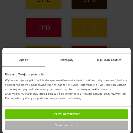
InPost
DPD
Paczkomaty
InPost
ORLEN
Kurier
Paczka
Zgoda
Szczegóły
O plikach cookies
Dbamy o Twoją prywatność
Wykorzystujemy pliki cookie do spersonalizowania treści i reklam, aby oferować funkcje
GLS
FedEx
społecznościowe i analizować ruch w naszej witrynie. Informacje o tym, jak korzystasz
z naszej witryny, udostępniamy partnerom społecznościowym, reklamowym i
analitycznym. Partnerzy mogą połączyć te informacje z innymi danymi otrzymanymi od
Ciebie lub uzyskanymi podczas korzystania z ich usług.
POCZTA
Zezwól na wszystkie
Polska
Spersonalizuj