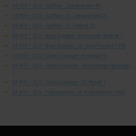
34-424 – GLS - Szaflary , Zakopianska 40
34-424 – GLS - Szaflary , Ul. Zakopianska 2f
34-424 – GLS - Szaflary , Ul. Orkana 23
34-425 – GLS - Bialy Dunajec , Kosciuszki Obok Nr 1
34-425 – GLS - Bialy Dunajec , Ul. Jana Pawla Ii 145b
34-470 – GLS - Czarny Dunajec , Kolejowa 9
34-470 – GLS - Czarny Dunajec , Moscickiego Ignacego
1
34-470 – GLS - Czarny Dunajec , Ul. Rynek 1
34-470 – GLS - Podczerwone , Ul. Podczerwone 100b