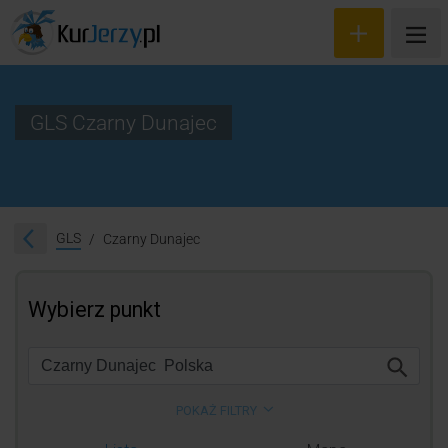
GLS Czarny Dunajec
Wyceń przesyłkę
Zamów kuriera
GLS
Czarny Dunajec
Śledzenie przesyłki
Blog
Cennik
Kontakt