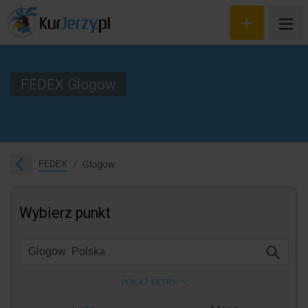
FEDEX Glogow
Wyceń przesyłkę
Zamów kuriera
FEDEX
Glogow
Śledzenie przesyłki
Blog
Cennik
Kontakt