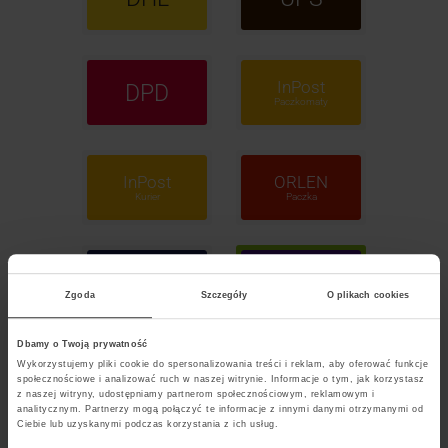
InPost
DPD
Paczkomaty
InPost
ORLEN
Kurier
Paczka
GLS
FedEx
Zgoda
Szczegóły
O plikach cookies
Dbamy o Twoją prywatność
Wykorzystujemy pliki cookie do spersonalizowania treści i reklam, aby oferować funkcje
POCZTA
społecznościowe i analizować ruch w naszej witrynie. Informacje o tym, jak korzystasz
Polska
z naszej witryny, udostępniamy partnerom społecznościowym, reklamowym i
analitycznym. Partnerzy mogą połączyć te informacje z innymi danymi otrzymanymi od
Ciebie lub uzyskanymi podczas korzystania z ich usług.