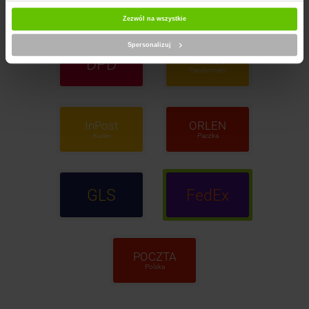
Zezwól na wszystkie
Spersonalizuj
InPost
DPD
Paczkomaty
InPost
ORLEN
Kurier
Paczka
GLS
FedEx
POCZTA
Polska