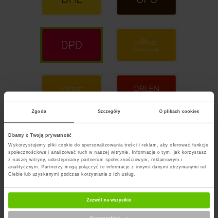
InPost
DPD
Paczkomaty
InPost
ORLEN
Kurier
Paczka
Zgoda
Szczegóły
O plikach cookies
GLS
FedEx
Dbamy o Twoją prywatność
Wykorzystujemy pliki cookie do spersonalizowania treści i reklam, aby oferować funkcje
społecznościowe i analizować ruch w naszej witrynie. Informacje o tym, jak korzystasz
z naszej witryny, udostępniamy partnerom społecznościowym, reklamowym i
analitycznym. Partnerzy mogą połączyć te informacje z innymi danymi otrzymanymi od
Ciebie lub uzyskanymi podczas korzystania z ich usług.
POCZTA
Polska
Zezwól na wszystkie