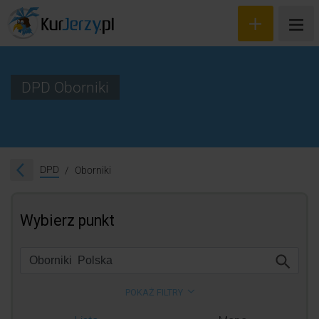
DPD Oborniki
Wyceń przesyłkę
Zamów kuriera
DPD
Oborniki
Śledzenie przesyłki
Blog
Cennik
Kontakt