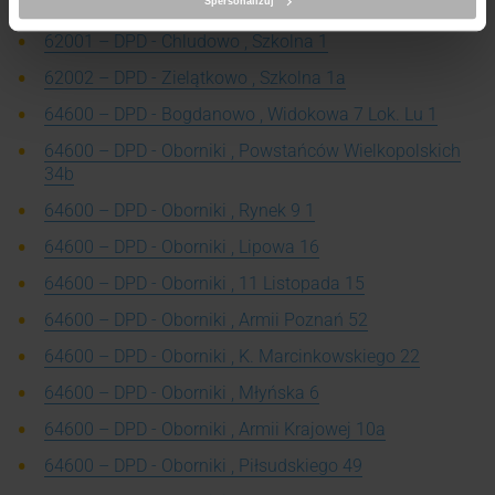
Spersonalizuj
62001 – DPD - Chludowo , Szkolna 1
62002 – DPD - Zielątkowo , Szkolna 1a
64600 – DPD - Bogdanowo , Widokowa 7 Lok. Lu 1
64600 – DPD - Oborniki , Powstańców Wielkopolskich
34b
64600 – DPD - Oborniki , Rynek 9 1
64600 – DPD - Oborniki , Lipowa 16
64600 – DPD - Oborniki , 11 Listopada 15
64600 – DPD - Oborniki , Armii Poznań 52
64600 – DPD - Oborniki , K. Marcinkowskiego 22
64600 – DPD - Oborniki , Młyńska 6
64600 – DPD - Oborniki , Armii Krajowej 10a
64600 – DPD - Oborniki , Piłsudskiego 49