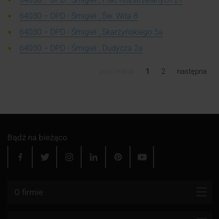
64030 – DPD - Śmigiel , Św. Wita 8
64030 – DPD - Śmigiel , Skarżyńskiego 5a
64030 – DPD - Śmigiel , Dudycza 2a
poprzednia
1
2
następna
Bądź na bieżąco
O firmie