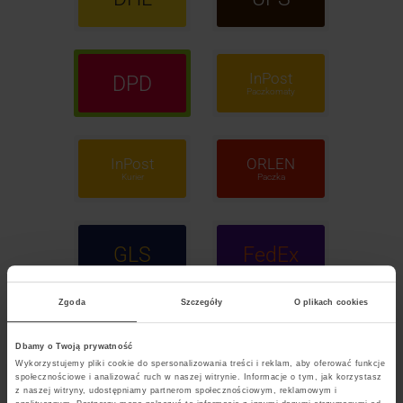
InPost
DPD
Paczkomaty
InPost
ORLEN
Kurier
Paczka
GLS
FedEx
Zgoda
Szczegóły
O plikach cookies
POCZTA
Dbamy o Twoją prywatność
Polska
Wykorzystujemy pliki cookie do spersonalizowania treści i reklam, aby oferować funkcje
społecznościowe i analizować ruch w naszej witrynie. Informacje o tym, jak korzystasz
z naszej witryny, udostępniamy partnerom społecznościowym, reklamowym i