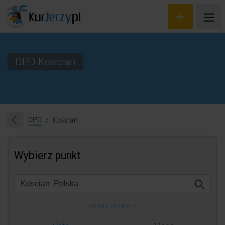
DPD Koscian
Wyceń przesyłkę
Zamów kuriera
DPD
Koscian
Śledzenie przesyłki
Blog
Cennik
Kontakt