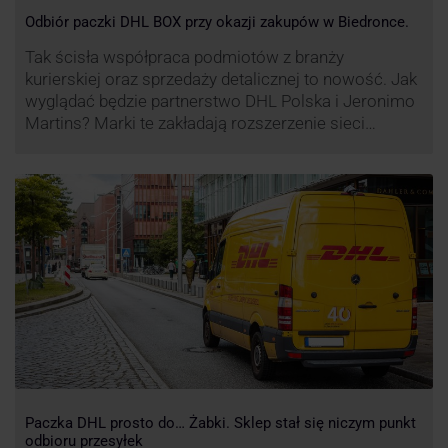
Odbiór paczki DHL BOX przy okazji zakupów w Biedronce.
Tak ścisła współpraca podmiotów z branży
kurierskiej oraz sprzedaży detalicznej to nowość. Jak
wyglądać będzie partnerstwo DHL Polska i Jeronimo
Martins? Marki te zakładają rozszerzenie sieci
automatów paczkowych DHL BOX 24/7 przy sklepach
Biedronka w całej Polsce.
Paczka DHL prosto do… Żabki. Sklep stał się niczym punkt
odbioru przesyłek