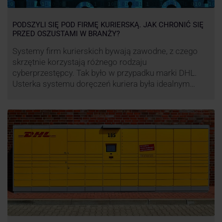
PODSZYLI SIĘ POD FIRMĘ KURIERSKĄ. JAK CHRONIĆ SIĘ
PRZED OSZUSTAMI W BRANŻY?
Systemy firm kurierskich bywają zawodne, z czego
skrzętnie korzystają różnego rodzaju
cyberprzestępcy. Tak było w przypadku marki DHL.
Usterka systemu doręczeń kuriera była idealnym
pretekstem do próby wyłudzenia środków od
nieświadomych niczego klientów. Jak nie dać się
oszukać cyberprzestępcom, którzy próbują
wykorzystać problemy przedsiębiorstw działających
w branży kurierskiej?