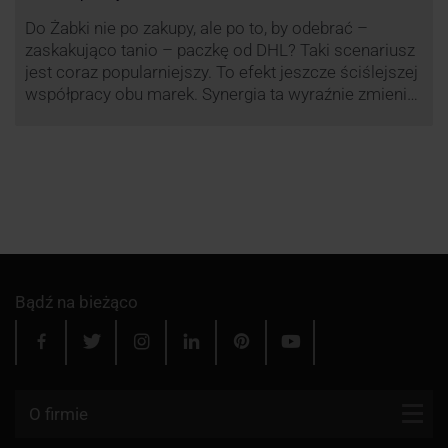
Do Żabki nie po zakupy, ale po to, by odebrać –
zaskakująco tanio – paczkę od DHL? Taki scenariusz
jest coraz popularniejszy. To efekt jeszcze ściślejszej
współpracy obu marek. Synergia ta wyraźnie zmienia
rynek kurierski w Polsce.
Bądź na bieżąco
O firmie