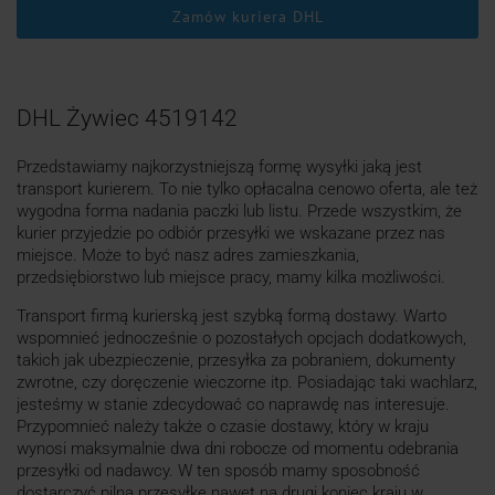
Zamów kuriera DHL
DHL Żywiec 4519142
Przedstawiamy najkorzystniejszą formę wysyłki jaką jest
transport kurierem. To nie tylko opłacalna cenowo oferta, ale też
wygodna forma nadania paczki lub listu. Przede wszystkim, że
kurier przyjedzie po odbiór przesyłki we wskazane przez nas
miejsce. Może to być nasz adres zamieszkania,
przedsiębiorstwo lub miejsce pracy, mamy kilka możliwości.
Transport firmą kurierską jest szybką formą dostawy. Warto
wspomnieć jednocześnie o pozostałych opcjach dodatkowych,
takich jak ubezpieczenie, przesyłka za pobraniem, dokumenty
zwrotne, czy doręczenie wieczorne itp. Posiadając taki wachlarz,
jesteśmy w stanie zdecydować co naprawdę nas interesuje.
Przypomnieć należy także o czasie dostawy, który w kraju
wynosi maksymalnie dwa dni robocze od momentu odebrania
przesyłki od nadawcy. W ten sposób mamy sposobność
dostarczyć pilną przesyłkę nawet na drugi koniec kraju w