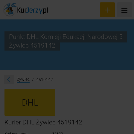
Punkt DHL Komisji Edukacji Narodowej 5
Żywiec 4519142
Wyceń przesyłkę
Zamów kuriera
Śledzenie przesyłki
Żywiec
4519142
Blog
DHL
Cennik
Kontakt
Kurier DHL Żywiec 4519142
Kod pocztowy:
34300