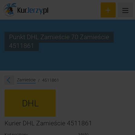
Punkt DHL Zamieście 70 Zamieście
4511861
Wyceń przesyłkę
Zamów kuriera
Śledzenie przesyłki
Zamieście
4511861
Blog
DHL
Cennik
Kontakt
Kurier DHL Zamieście 4511861
Kod pocztowy:
34650