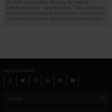
Do Żabki nie po zakupy, ale po to, by odebrać –
zaskakująco tanio – paczkę od DHL? Taki scenariusz
jest coraz popularniejszy. To efekt jeszcze ściślejszej
współpracy obu marek. Synergia ta wyraźnie zmienia
rynek kurierski w Polsce.
Bądź na bieżąco
O firmie