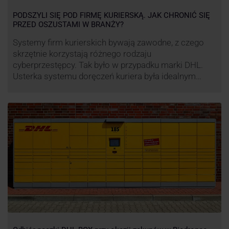
PODSZYLI SIĘ POD FIRMĘ KURIERSKĄ. JAK CHRONIĆ SIĘ
PRZED OSZUSTAMI W BRANŻY?
Systemy firm kurierskich bywają zawodne, z czego
skrzętnie korzystają różnego rodzaju
cyberprzestępcy. Tak było w przypadku marki DHL.
Usterka systemu doręczeń kuriera była idealnym
pretekstem do próby wyłudzenia środków od
nieświadomych niczego klientów. Jak nie dać się
oszukać cyberprzestępcom, którzy próbują
wykorzystać problemy przedsiębiorstw działających
w branży kurierskiej?