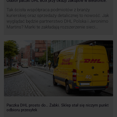
Odbiór paczki DHL BOX przy okazji zakupów w Biedronce.
Tak ścisła współpraca podmiotów z branży
kurierskiej oraz sprzedaży detalicznej to nowość. Jak
wyglądać będzie partnerstwo DHL Polska i Jeronimo
Martins? Marki te zakładają rozszerzenie sieci
automatów paczkowych DHL BOX 24/7 przy sklepach
Biedronka w całej Polsce.
Paczka DHL prosto do… Żabki. Sklep stał się niczym punkt
odbioru przesyłek