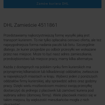
Zamów kuriera DHL
DHL Zamieście 4511861
Przedstawiamy najkorzystniejszą formę wysyłki jaką jest
transport kurierem. To nie tylko opłacalna cenowo oferta, ale też
najwygodniejsza forma nadania paczki lub listu. Szczególnie
dlatego, że kurier przyjedzie po odbiór przesyłki we wskazane
przez nas miejsce. Może to być nasz adres zamieszkania,
przedsiębiorstwo lub miejsce pracy, mamy kilka alternatyw.
Każda z dostępnych na polskim rynku firm kurierskich ma
przynajmniej kilkanaście lub kilkadziesiąt oddziałów, zwłaszcza
w największych miastach w kraju. Wybierz jeden z poniższych
oddziałów firmy kurierskiej, aby sprawdzić adres oraz godziny
pracy. Dzięki wielu możliwościom możesz swoją przesyłkę
dostarczyć do jednego z placówek lub zamówić kuriera pod
wybrany adres (domowy, firmy). Wiele placówek mieści się w
takim miejscu, by większość mieszkańców mogła z nich
skorzystać.