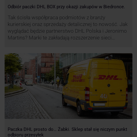
Odbiór paczki DHL BOX przy okazji zakupów w Biedronce.
Tak ścisła współpraca podmiotów z branży
kurierskiej oraz sprzedaży detalicznej to nowość. Jak
wyglądać będzie partnerstwo DHL Polska i Jeronimo
Martins? Marki te zakładają rozszerzenie sieci
automatów paczkowych DHL BOX 24/7 przy sklepach
Biedronka w całej Polsce.
Paczka DHL prosto do… Żabki. Sklep stał się niczym punkt
odbioru przesyłek