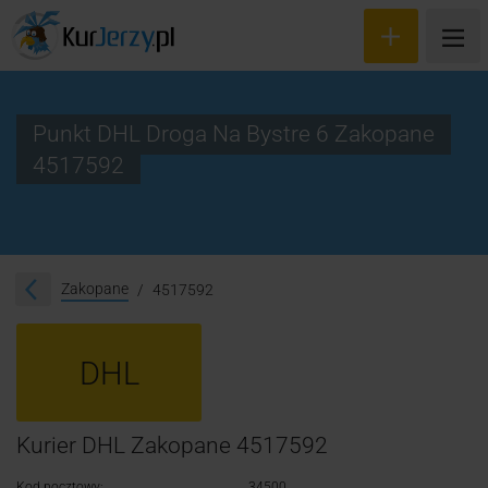
Punkt DHL Droga Na Bystre 6 Zakopane
4517592
Wyceń przesyłkę
Zamów kuriera
Śledzenie przesyłki
Zakopane
4517592
Blog
DHL
Cennik
Kontakt
Kurier DHL Zakopane 4517592
Kod pocztowy:
34500