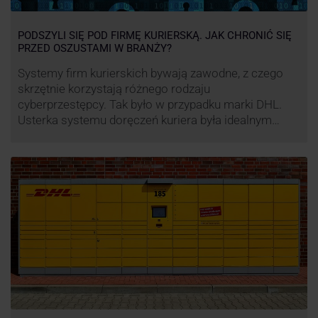
PODSZYLI SIĘ POD FIRMĘ KURIERSKĄ. JAK CHRONIĆ SIĘ
PRZED OSZUSTAMI W BRANŻY?
Systemy firm kurierskich bywają zawodne, z czego
skrzętnie korzystają różnego rodzaju
cyberprzestępcy. Tak było w przypadku marki DHL.
Usterka systemu doręczeń kuriera była idealnym
pretekstem do próby wyłudzenia środków od
nieświadomych niczego klientów. Jak nie dać się
oszukać cyberprzestępcom, którzy próbują
wykorzystać problemy przedsiębiorstw działających
w branży kurierskiej?