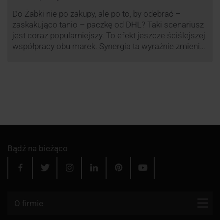
Do Żabki nie po zakupy, ale po to, by odebrać –
zaskakująco tanio – paczkę od DHL? Taki scenariusz
jest coraz popularniejszy. To efekt jeszcze ściślejszej
współpracy obu marek. Synergia ta wyraźnie zmienia
rynek kurierski w Polsce.
Bądź na bieżąco
O firmie