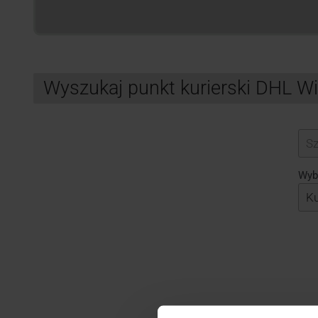
Wyszukaj punkt kurierski DHL Wi
Search
Wybi