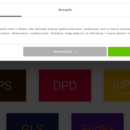
E
F
G
H
I
J
K
L
M
N
O
P
R
S
Szczegóły
ania treści i reklam, aby oferować funkcje społecznościowe i analizować ruch w naszej witrynie
ciowym, reklamowym i analitycznym. Partnerzy mogą połączyć te informacje z innymi danymi o
itnica
Spersonalizuj
InP
PS
DPD
Paczk
GLS
FedEx