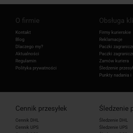
O firmie
Obsługa kl
Kontakt
Firmy kurierskie
Blog
Reklamacje
Dlaczego my?
Paczki zagranicz
Aktualności
Paczki zagranicz
Regulamin
Zamów kuriera
Polityka prywatności
Śledzenie przesył
Punkty nadania i
Cennik przesyłek
Śledzenie 
Cennik DHL
Śledzenie DHL
Cennik UPS
Śledzenie UPS