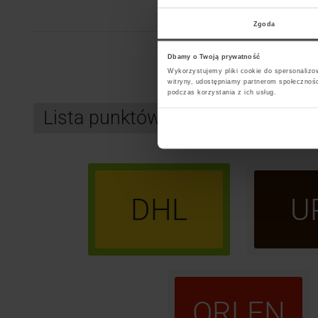
A
B
C
D
Zgoda
Dbamy o Twoją prywatność
Wykorzystujemy pliki cookie do spersonalizow
witryny, udostępniamy partnerom społecznoś
podczas korzystania z ich usług.
Lista punktów kurierskich DHL W
DHL
U
ORLEN