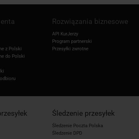
ienta
Rozwiązania biznesowe
API KurJerzy
Program partnerski
ne z Polski
Przesyłki zwrotne
ne do Polski
ki
 odbioru
przesyłek
Śledzenie przesyłek
Śledzenie Poczta Polska
Śledzenie DPD