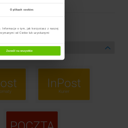
T
U
W
Y
Z
O plikach cookies
. Informacje o tym, jak korzystasz z naszej
trzymanymi od Ciebie lub uzyskanymi
Zezwól na wszystkie
ost
InPost
omaty
Kurier
POCZTA