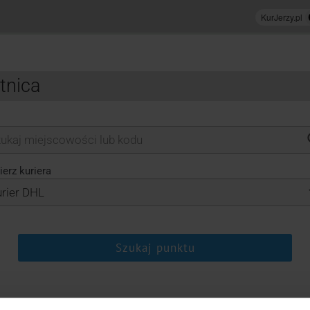
tnica
erz kuriera
Szukaj punktu