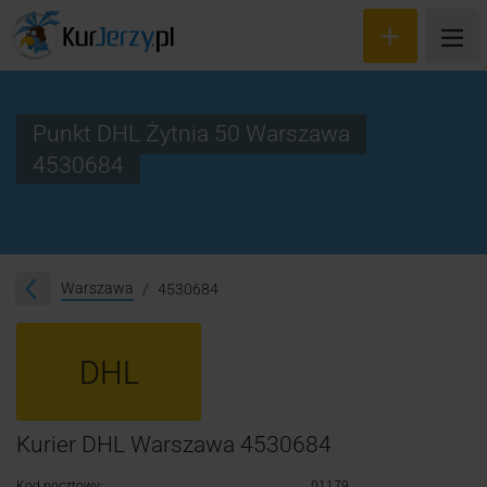
Punkt DHL Żytnia 50 Warszawa
4530684
Wyceń przesyłkę
Zamów kuriera
Śledzenie przesyłki
Warszawa
4530684
Blog
DHL
Cennik
Kontakt
Kurier DHL Warszawa 4530684
Kod pocztowy:
01179