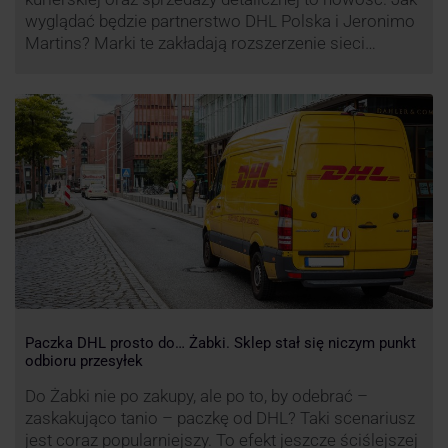
wyglądać będzie partnerstwo DHL Polska i Jeronimo
Martins? Marki te zakładają rozszerzenie sieci
automatów paczkowych DHL BOX 24/7 przy sklepach
Biedronka w całej Polsce.
Paczka DHL prosto do… Żabki. Sklep stał się niczym punkt
odbioru przesyłek
Do Żabki nie po zakupy, ale po to, by odebrać –
zaskakująco tanio – paczkę od DHL? Taki scenariusz
jest coraz popularniejszy. To efekt jeszcze ściślejszej