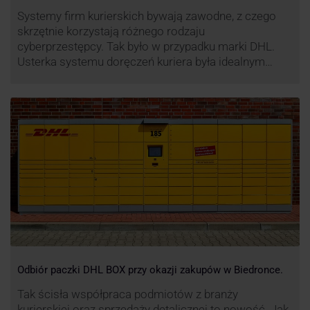
Systemy firm kurierskich bywają zawodne, z czego
skrzętnie korzystają różnego rodzaju
cyberprzestępcy. Tak było w przypadku marki DHL.
Usterka systemu doręczeń kuriera była idealnym
pretekstem do próby wyłudzenia środków od
nieświadomych niczego klientów. Jak nie dać się
oszukać cyberprzestępcom, którzy próbują
wykorzystać problemy przedsiębiorstw działających
w branży kurierskiej?
Odbiór paczki DHL BOX przy okazji zakupów w Biedronce.
Tak ścisła współpraca podmiotów z branży
kurierskiej oraz sprzedaży detalicznej to nowość. Jak