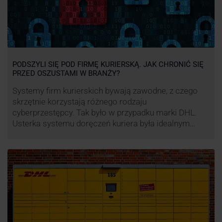
PODSZYLI SIĘ POD FIRMĘ KURIERSKĄ. JAK CHRONIĆ SIĘ
PRZED OSZUSTAMI W BRANŻY?
Systemy firm kurierskich bywają zawodne, z czego
skrzętnie korzystają różnego rodzaju
cyberprzestępcy. Tak było w przypadku marki DHL.
Usterka systemu doręczeń kuriera była idealnym
pretekstem do próby wyłudzenia środków od
nieświadomych niczego klientów. Jak nie dać się
oszukać cyberprzestępcom, którzy próbują
wykorzystać problemy przedsiębiorstw działających
w branży kurierskiej?