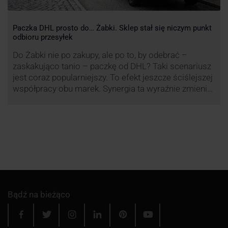
Paczka DHL prosto do… Żabki. Sklep stał się niczym punkt
odbioru przesyłek
Do Żabki nie po zakupy, ale po to, by odebrać –
zaskakująco tanio – paczkę od DHL? Taki scenariusz
jest coraz popularniejszy. To efekt jeszcze ściślejszej
współpracy obu marek. Synergia ta wyraźnie zmienia
rynek kurierski w Polsce.
Bądź na bieżąco