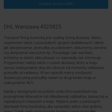
Zamów kuriera DHL
DHL Warszawa 4525825
Transport firmą kurierską jest szybką formą dostawy. Warto
wspomnieć także o pozostałych opcjach dodatkowych, takich
jak ubezpieczenie, przesyłka za pobraniem, dokumenty zwrotne,
czy doręczenie wieczorne itp. Posiadając taki wachlarz,
jesteśmy w stanie zdecydować co naprawdę nas interesuje.
Przypomnieć należy także o czasie dostawy, który w kraju
wynosi maksymalnie dwa dni robocze od momentu odebrania
przesyłki od nadawcy. W ten sposób mamy możliwość
dostarczyć pilną przesyłkę nawet na drugi koniec kraju w
maksymalnie 48 h.
Każda z dostępnych na polskim rynku firm kurierskich ma
przynajmniej kilkanaście lub kilkadziesiąt oddziałów, zazwyczaj w
największych miastach w kraju. Wybierz jeden z poniższych
placówek firmy kurierskiej, aby sprawdzić adres oraz godziny
pracy. Dzięki wielu propozycjom możesz swoją przesyłkę