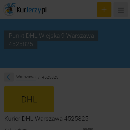
Punkt DHL Wiejska 9 Warszawa
4525825
Wyceń przesyłkę
Zamów kuriera
Śledzenie przesyłki
Warszawa
4525825
Blog
DHL
Cennik
Kontakt
Kurier DHL Warszawa 4525825
Kod pocztowy:
00480