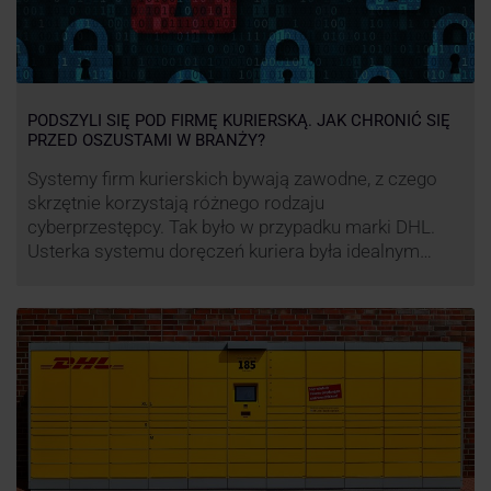
PODSZYLI SIĘ POD FIRMĘ KURIERSKĄ. JAK CHRONIĆ SIĘ
PRZED OSZUSTAMI W BRANŻY?
Systemy firm kurierskich bywają zawodne, z czego
skrzętnie korzystają różnego rodzaju
cyberprzestępcy. Tak było w przypadku marki DHL.
Usterka systemu doręczeń kuriera była idealnym
pretekstem do próby wyłudzenia środków od
nieświadomych niczego klientów. Jak nie dać się
oszukać cyberprzestępcom, którzy próbują
wykorzystać problemy przedsiębiorstw działających
w branży kurierskiej?