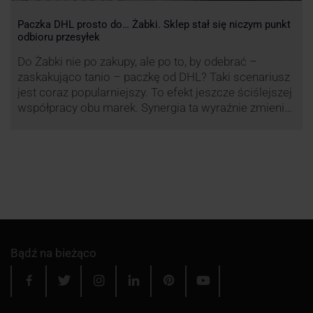
Paczka DHL prosto do… Żabki. Sklep stał się niczym punkt
odbioru przesyłek
Do Żabki nie po zakupy, ale po to, by odebrać –
zaskakująco tanio – paczkę od DHL? Taki scenariusz
jest coraz popularniejszy. To efekt jeszcze ściślejszej
współpracy obu marek. Synergia ta wyraźnie zmienia
rynek kurierski w Polsce.
Bądź na bieżąco