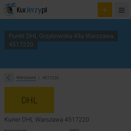
Punkt DHL Grzybowska 43a Warszawa
4517220
Wyceń przesyłkę
Zamów kuriera
Śledzenie przesyłki
Warszawa
4517220
Blog
DHL
Cennik
Kontakt
Kurier DHL Warszawa 4517220
Kod pocztowy:
00855