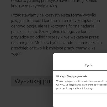
dostarczyć pilną przesyłkę nawet na drugi koniec
kraju w maksymalnie 48 h.
Przedstawiamy najkorzystniejszą formę wysyłki
jaką jest transport kurierem. To nie tylko opłacalna
cenowo opcja, ale też korzystna forma nadania
paczki lub listu. Szczególnie dlatego, że kurier
przyjedzie po odbiór przesyłki we wskazane przez
nas miejsce. Może to być nasz adres zamieszkania,
przedsiębiorstwo lub miejsce pracy, mamy kilka
wyjść.
Zgoda
Dbamy o Twoją prywatność
Wyszukaj punkt kurierski DHL
Wykorzystujemy pliki cookie do spersonalizow
witryny, udostępniamy partnerom społecznoś
podczas korzystania z ich usług.
Search