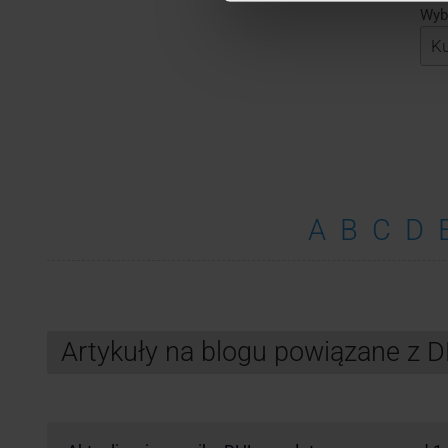
Wybi
A
B
C
D
Artykuły na blogu powiązane z 