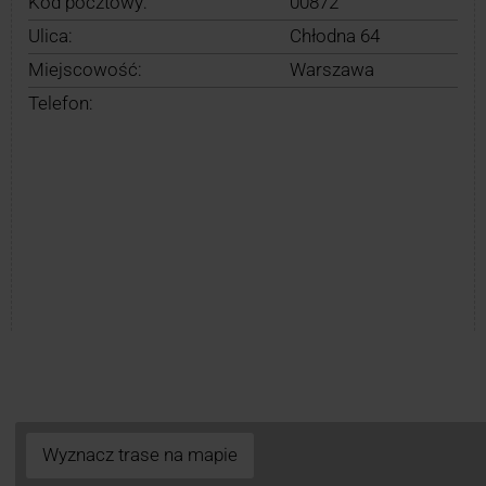
Kod pocztowy:
00872
Ulica:
Chłodna 64
Miejscowość:
Warszawa
Telefon:
Wyznacz trase na mapie