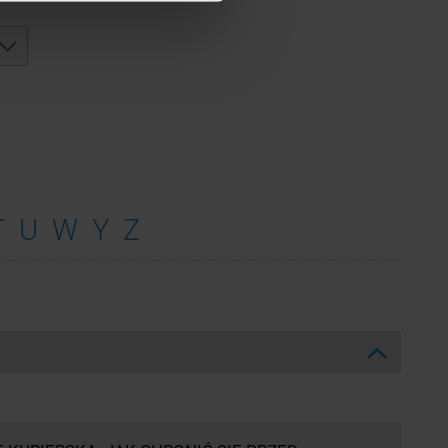
T
U
W
Y
Z