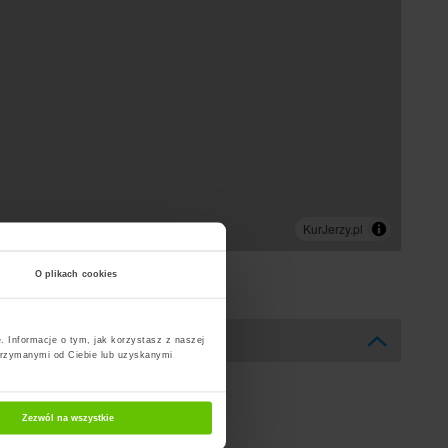
O plikach cookies
. Informacje o tym, jak korzystasz z naszej
trzymanymi od Ciebie lub uzyskanymi
Zezwól na wszystkie