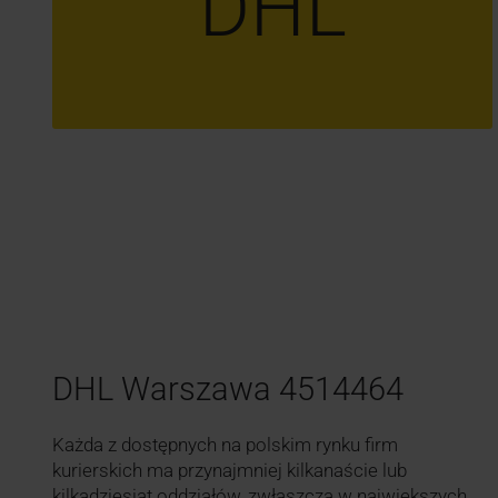
DHL
DHL Warszawa 4514464
Każda z dostępnych na polskim rynku firm
kurierskich ma przynajmniej kilkanaście lub
kilkadziesiąt oddziałów, zwłaszcza w największych