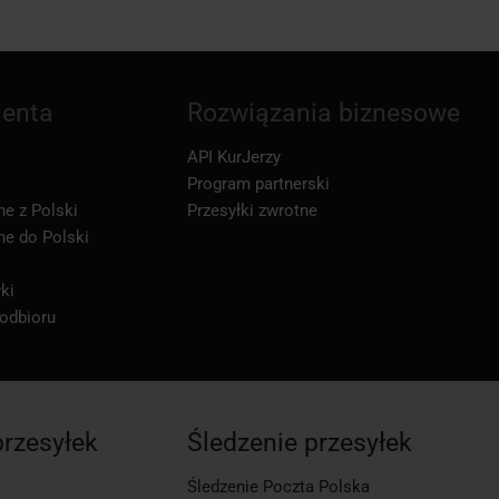
ienta
Rozwiązania biznesowe
API KurJerzy
Program partnerski
ne z Polski
Przesyłki zwrotne
ne do Polski
ki
 odbioru
przesyłek
Śledzenie przesyłek
Śledzenie Poczta Polska