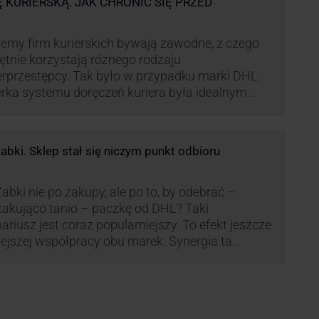
Ę KURIERSKĄ. JAK CHRONIĆ SIĘ PRZED
emy firm kurierskich bywają zawodne, z czego
ętnie korzystają różnego rodzaju
rprzestępcy. Tak było w przypadku marki DHL.
rka systemu doręczeń kuriera była idealnym
ekstem do próby wyłudzenia środków od
wiadomych niczego klientów. Jak nie dać się
kać cyberprzestępcom, którzy próbują
bki. Sklep stał się niczym punkt odbioru
rzystać problemy przedsiębiorstw działających
anży kurierskiej?
abki nie po zakupy, ale po to, by odebrać –
akująco tanio – paczkę od DHL? Taki
ariusz jest coraz popularniejszy. To efekt jeszcze
lejszej współpracy obu marek. Synergia ta
źnie zmienia rynek kurierski w Polsce.