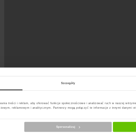
Szczegóły
ania treści i reklam, aby oferować funkcje społecznościowe i analizować ruch w naszej witrynie
ciowym, reklamowym i analitycznym. Partnerzy mogą połączyć te informacje z innymi danymi o
Spersonalizuj