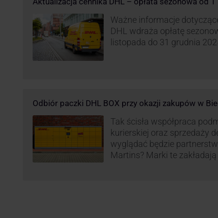
Aktualizacja cennika DHL – opłata sezonowa od 1 
Ważne informacje dotyczące 
DHL wdraża opłatę sezonow
listopada do 31 grudnia 2025
Odbiór paczki DHL BOX przy okazji zakupów w Bie
Tak ścisła współpraca pod
kurierskiej oraz sprzedaży d
wyglądać będzie partnerstw
Martins? Marki te zakładają 
automatów paczkowych DH
sklepach Biedronka w całej 