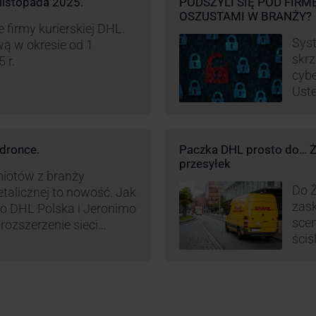
listopada 2025.
PODSZYLI SIĘ POD FIRM
OSZUSTAMI W BRANŻY?
firmy kurierskiej DHL.
Syst
ą w okresie od 1
skrz
 r.
cybe
Uste
pret
nieś
oszu
dronce.
Paczka DHL prosto do… Ża
wyko
przesyłek
w br
miotów z branży
Do Ż
etalicznej to nowość. Jak
zask
o DHL Polska i Jeronimo
scen
rozszerzenie sieci
ściś
L BOX 24/7 przy
wyra
Polsce.