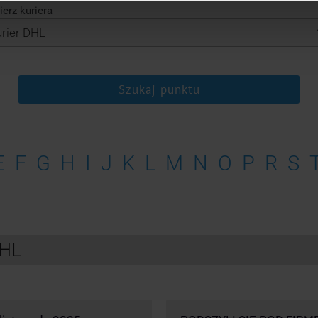
erz kuriera
Szukaj punktu
E
F
G
H
I
J
K
L
M
N
O
P
R
S
DHL