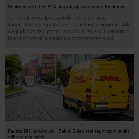
Odbiór paczki DHL BOX przy okazji zakupów w Biedronce.
Tak ścisła współpraca podmiotów z branży
kurierskiej oraz sprzedaży detalicznej to nowość. Jak
wyglądać będzie partnerstwo DHL Polska i Jeronimo
Martins? Marki te zakładają rozszerzenie sieci
automatów paczkowych DHL BOX 24/7 przy sklepach
Biedronka w całej Polsce.
Paczka DHL prosto do… Żabki. Sklep stał się niczym punkt
odbioru przesyłek