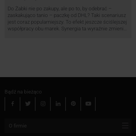
Do Żabki nie po zakupy, ale po to, by odebrać –
zaskakująco tanio – paczkę od DHL? Taki scenariusz
jest coraz popularniejszy. To efekt jeszcze ściślejszej
współpracy obu marek. Synergia ta wyraźnie zmienia
rynek kurierski w Polsce.
Bądź na bieżąco
O firmie