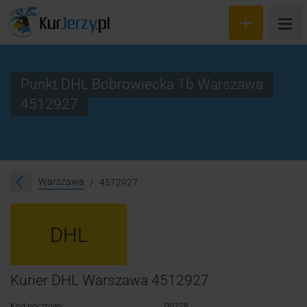
Punkt DHL Bobrowiecka 1b Warszawa
4512927
Wyceń przesyłkę
Zamów kuriera
Śledzenie przesyłki
Warszawa
4512927
Blog
DHL
Cennik
Kontakt
Kurier DHL Warszawa 4512927
Kod pocztowy:
00728