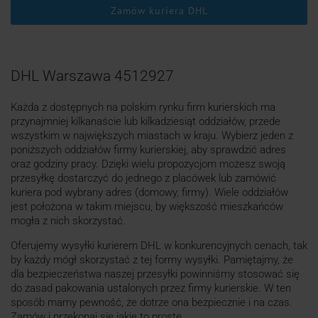
Zamów kuriera DHL
DHL Warszawa 4512927
Każda z dostępnych na polskim rynku firm kurierskich ma
przynajmniej kilkanaście lub kilkadziesiąt oddziałów, przede
wszystkim w największych miastach w kraju. Wybierz jeden z
poniższych oddziałów firmy kurierskiej, aby sprawdzić adres
oraz godziny pracy. Dzięki wielu propozycjom możesz swoją
przesyłkę dostarczyć do jednego z placówek lub zamówić
kuriera pod wybrany adres (domowy, firmy). Wiele oddziałów
jest położona w takim miejscu, by większość mieszkańców
mogła z nich skorzystać.
Oferujemy wysyłki kurierem DHL w konkurencyjnych cenach, tak
by każdy mógł skorzystać z tej formy wysyłki. Pamiętajmy, że
dla bezpieczeństwa naszej przesyłki powinniśmy stosować się
do zasad pakowania ustalonych przez firmy kurierskie. W ten
sposób mamy pewność, że dotrze ona bezpiecznie i na czas.
Zamów i przekonaj się jakie to proste.