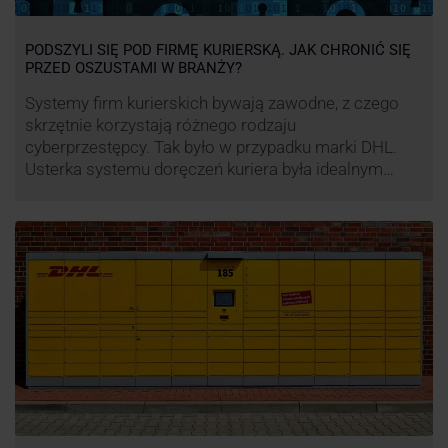
PODSZYLI SIĘ POD FIRMĘ KURIERSKĄ. JAK CHRONIĆ SIĘ
PRZED OSZUSTAMI W BRANŻY?
Systemy firm kurierskich bywają zawodne, z czego
skrzętnie korzystają różnego rodzaju
cyberprzestępcy. Tak było w przypadku marki DHL.
Usterka systemu doręczeń kuriera była idealnym
pretekstem do próby wyłudzenia środków od
nieświadomych niczego klientów. Jak nie dać się
oszukać cyberprzestępcom, którzy próbują
wykorzystać problemy przedsiębiorstw działających
w branży kurierskiej?