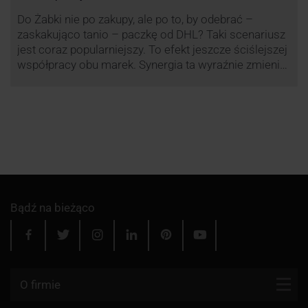
Do Żabki nie po zakupy, ale po to, by odebrać –
zaskakująco tanio – paczkę od DHL? Taki scenariusz
jest coraz popularniejszy. To efekt jeszcze ściślejszej
współpracy obu marek. Synergia ta wyraźnie zmienia
rynek kurierski w Polsce.
Bądź na bieżąco
O firmie