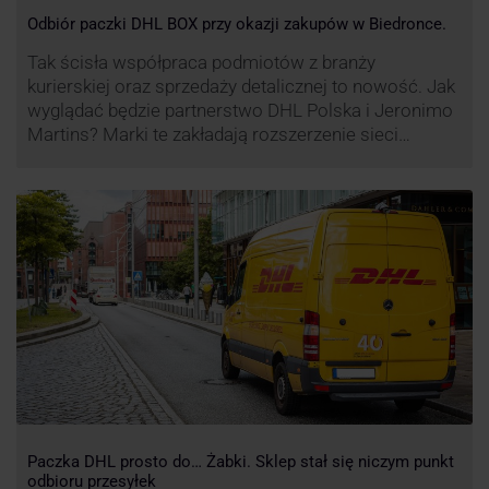
Odbiór paczki DHL BOX przy okazji zakupów w Biedronce.
Tak ścisła współpraca podmiotów z branży
kurierskiej oraz sprzedaży detalicznej to nowość. Jak
wyglądać będzie partnerstwo DHL Polska i Jeronimo
Martins? Marki te zakładają rozszerzenie sieci
automatów paczkowych DHL BOX 24/7 przy sklepach
Biedronka w całej Polsce.
Paczka DHL prosto do… Żabki. Sklep stał się niczym punkt
odbioru przesyłek