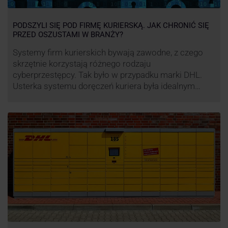
PODSZYLI SIĘ POD FIRMĘ KURIERSKĄ. JAK CHRONIĆ SIĘ
PRZED OSZUSTAMI W BRANŻY?
Systemy firm kurierskich bywają zawodne, z czego
skrzętnie korzystają różnego rodzaju
cyberprzestępcy. Tak było w przypadku marki DHL.
Usterka systemu doręczeń kuriera była idealnym
pretekstem do próby wyłudzenia środków od
nieświadomych niczego klientów. Jak nie dać się
oszukać cyberprzestępcom, którzy próbują
wykorzystać problemy przedsiębiorstw działających
w branży kurierskiej?