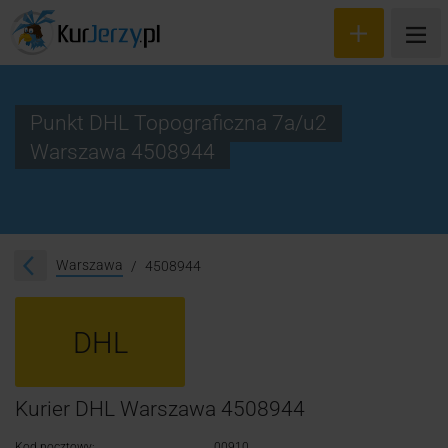
Punkt DHL Topograficzna 7a/u2
Warszawa 4508944
Wyceń przesyłkę
Zamów kuriera
Śledzenie przesyłki
Warszawa
4508944
Blog
DHL
Cennik
Kontakt
Kurier DHL Warszawa 4508944
Kod pocztowy:
00910