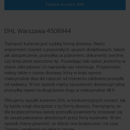
Zamów kuriera DHL
DHL Warszawa 4508944
Transport kurierski jest szybką formą dostawy. Warto
wspomnieć również o pozostałych opcjach dodatkowych, takich
jak ubezpieczenie, przesyłka za pobraniem, dokumenty zwrotne,
czy doręczenie wieczorne itp. Posiadając taki wybór, jesteśmy w
stanie zdecydować co naprawdę nas interesuje. Przypomnieć
należy także o czasie dostawy, który w kraju wynosi
maksymalnie dwa dni robocze od momentu odebrania przesyłki
od nadawcy. W ten sposób mamy sposobność dostarczyć pilną
przesyłkę nawet na drugi koniec kraju w maksymalnie 48 h.
Oferujemy wysyłki kurierem DHL w konkurencyjnych cenach, tak
by każdy mógł skorzystać z tej formy dowozu. Pamiętajmy, że
dla bezpieczeństwa naszej przesyłki powinniśmy stosować się
do zasad pakowania określonych przez firmy kurierskie. W ten
sposób mamy pewność, że dotrze ona bezpiecznie i na czas.
Zamów i przekonaj się jakie to proste.