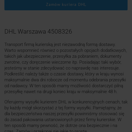
Zamów kuriera DHL
DHL Warszawa 4508326
Transport firmą kurierską jest niezawodną formą dostawy.
Warto wspomnieć również o pozostałych opcjach dodatkowych,
takich jak ubezpieczenie, przesyłka za pobraniem, dokumenty
zwrotne, czy doręczenie wieczorne itp. Posiadając taki wybór,
jesteśmy w stanie zdecydować co naprawdę nas interesuje.
Podkreślić należy także o czasie dostawy, który w kraju wynosi
maksymalnie dwa dni robocze od momentu odebrania przesyłki
od nadawcy. W ten sposób mamy możliwość dostarczyć pilną
przesyłkę nawet na drugi koniec kraju w maksymalnie 48 h.
Oferujemy wysyłki kurierem DHL w konkurencyjnych cenach, tak
by każdy mógł skorzystać z tej formy wysyłki. Pamiętajmy, że
dla bezpieczeństwa naszej przesyłki powinniśmy stosować się
do zasad pakowania ustanowionych przez firmy kurierskie. W
ten sposób mamy pewność, że dotrze ona bezpiecznie i na
czas. Zamów i przekonaj się jakie to proste.