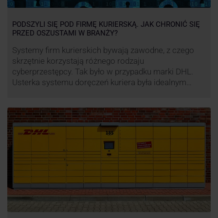
PODSZYLI SIĘ POD FIRMĘ KURIERSKĄ. JAK CHRONIĆ SIĘ
PRZED OSZUSTAMI W BRANŻY?
Systemy firm kurierskich bywają zawodne, z czego
skrzętnie korzystają różnego rodzaju
cyberprzestępcy. Tak było w przypadku marki DHL.
Usterka systemu doręczeń kuriera była idealnym
pretekstem do próby wyłudzenia środków od
nieświadomych niczego klientów. Jak nie dać się
oszukać cyberprzestępcom, którzy próbują
wykorzystać problemy przedsiębiorstw działających
w branży kurierskiej?