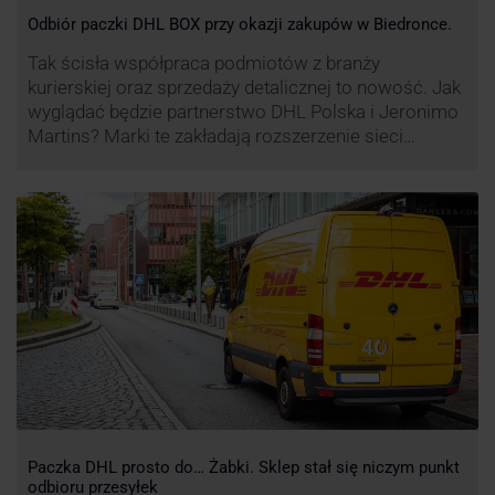
Odbiór paczki DHL BOX przy okazji zakupów w Biedronce.
Tak ścisła współpraca podmiotów z branży
kurierskiej oraz sprzedaży detalicznej to nowość. Jak
wyglądać będzie partnerstwo DHL Polska i Jeronimo
Martins? Marki te zakładają rozszerzenie sieci
automatów paczkowych DHL BOX 24/7 przy sklepach
Biedronka w całej Polsce.
Paczka DHL prosto do… Żabki. Sklep stał się niczym punkt
odbioru przesyłek