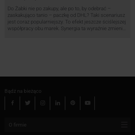
Do Żabki nie po zakupy, ale po to, by odebrać –
zaskakująco tanio – paczkę od DHL? Taki scenariusz
jest coraz popularniejszy. To efekt jeszcze ściślejszej
współpracy obu marek. Synergia ta wyraźnie zmienia
rynek kurierski w Polsce.
Bądź na bieżąco
O firmie