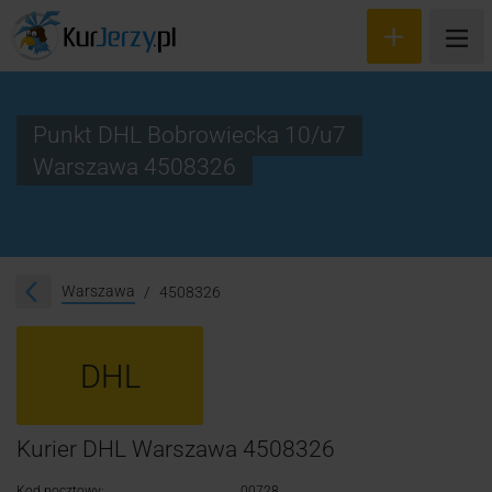
Punkt DHL Bobrowiecka 10/u7
Warszawa 4508326
Wyceń przesyłkę
Zamów kuriera
Śledzenie przesyłki
Warszawa
4508326
Blog
DHL
Cennik
Kontakt
Kurier DHL Warszawa 4508326
Kod pocztowy:
00728