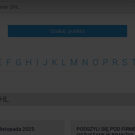
Szukaj punktu
E
F
G
H
I
J
K
L
M
N
O
P
R
S
DHL
listopada 2025.
PODSZYLI SIĘ POD FIRM