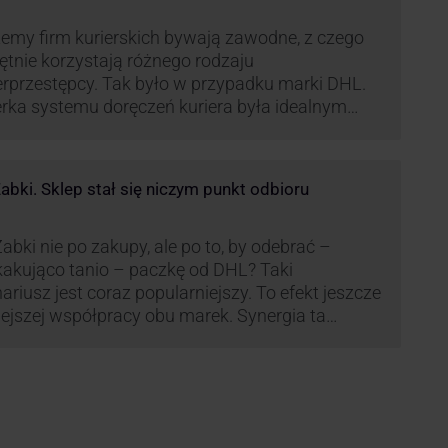
emy firm kurierskich bywają zawodne, z czego
ętnie korzystają różnego rodzaju
rprzestępcy. Tak było w przypadku marki DHL.
rka systemu doręczeń kuriera była idealnym
ekstem do próby wyłudzenia środków od
wiadomych niczego klientów. Jak nie dać się
kać cyberprzestępcom, którzy próbują
bki. Sklep stał się niczym punkt odbioru
rzystać problemy przedsiębiorstw działających
anży kurierskiej?
abki nie po zakupy, ale po to, by odebrać –
akująco tanio – paczkę od DHL? Taki
ariusz jest coraz popularniejszy. To efekt jeszcze
lejszej współpracy obu marek. Synergia ta
źnie zmienia rynek kurierski w Polsce.