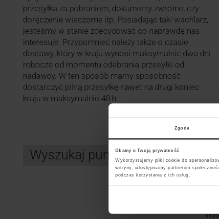
przesyłka za pobraniem, dokumenty zwrotne, czy
doręczenie wieczorne itp. Posiadając taki wachlarz,
jesteśmy w stanie zdecydować co naprawdę nas
interesuje. Przypomnieć należy także o czasie
dostawy, który w kraju wynosi maksymalnie dwa dni
robocze od momentu odebrania przesyłki od
nadawcy. W ten sposób mamy sposobność
dostarczyć pilną przesyłkę nawet na drugi koniec
kraju w maksymalnie 48 h.
Zgoda
Wyszukaj punkt kurierski DHL
Dbamy o Twoją prywatność
Wykorzystujemy pliki cookie do spersonalizow
witryny, udostępniamy partnerom społecznoś
podczas korzystania z ich usług.
Search
Wybi