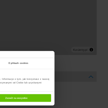
O plikach cookies
. Informacje o tym, jak korzystasz z naszej
trzymanymi od Ciebie lub uzyskanymi
Zezwól na wszystkie