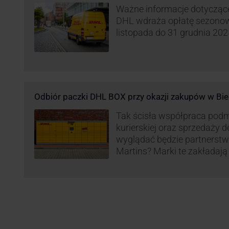
Ważne informacje dotyczące 
DHL wdraża opłatę sezonow
listopada do 31 grudnia 2025
Odbiór paczki DHL BOX przy okazji zakupów w Bie
Tak ścisła współpraca pod
kurierskiej oraz sprzedaży d
wyglądać będzie partnerstw
Martins? Marki te zakładają 
automatów paczkowych DH
sklepach Biedronka w całej 