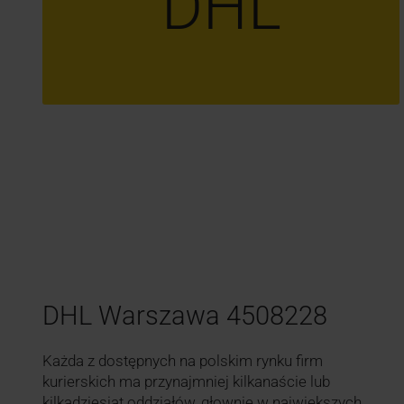
DHL
DHL Warszawa 4508228
Każda z dostępnych na polskim rynku firm
kurierskich ma przynajmniej kilkanaście lub
kilkadziesiąt oddziałów, głownie w największych