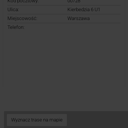
Kod pocztowy:
00728
Ulica:
Kierbedzia 6 U1
Miejscowość:
Warszawa
Telefon:
Wyznacz trase na mapie