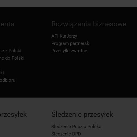
ienta
Rozwiązania biznesowe
API KurJerzy
Program partnerski
ne z Polski
Przesyłki zwrotne
ne do Polski
ki
 odbioru
przesyłek
Śledzenie przesyłek
Śledzenie Poczta Polska
Śledzenie DPD