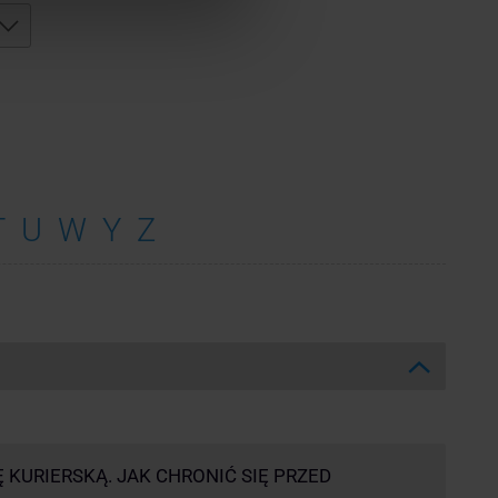
T
U
W
Y
Z
Ę KURIERSKĄ. JAK CHRONIĆ SIĘ PRZED