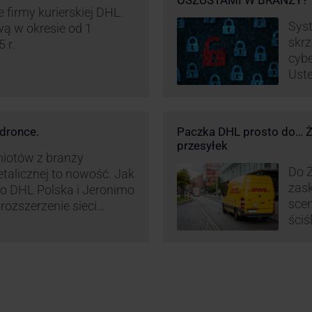
OSZUSTAMI W BRANŻY?
firmy kurierskiej DHL.
Syst
ą w okresie od 1
skrz
 r.
cybe
Uste
pret
nieś
oszu
dronce.
Paczka DHL prosto do… Ża
wyko
przesyłek
w br
miotów z branży
Do Ż
etalicznej to nowość. Jak
zask
o DHL Polska i Jeronimo
scen
rozszerzenie sieci
ściś
L BOX 24/7 przy
wyra
Polsce.