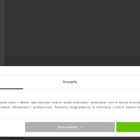
Szczegóły
ania treści i reklam, aby oferować funkcje społecznościowe i analizować ruch w naszej witrynie
ciowym, reklamowym i analitycznym. Partnerzy mogą połączyć te informacje z innymi danymi o
Spersonalizuj
erz kuriera