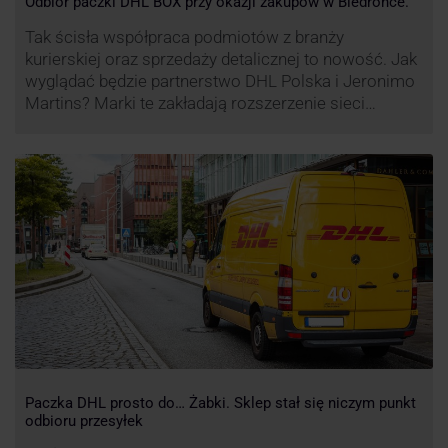
Odbiór paczki DHL BOX przy okazji zakupów w Biedronce.
Tak ścisła współpraca podmiotów z branży
kurierskiej oraz sprzedaży detalicznej to nowość. Jak
wyglądać będzie partnerstwo DHL Polska i Jeronimo
Martins? Marki te zakładają rozszerzenie sieci
automatów paczkowych DHL BOX 24/7 przy sklepach
Biedronka w całej Polsce.
Paczka DHL prosto do… Żabki. Sklep stał się niczym punkt
odbioru przesyłek