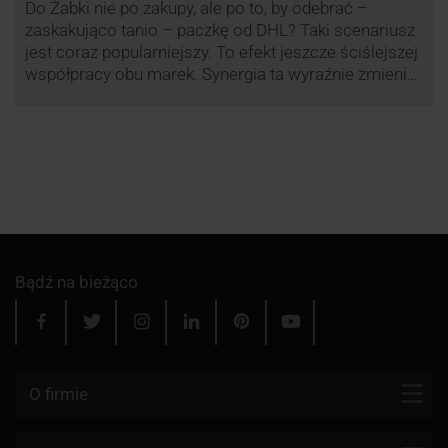
Do Żabki nie po zakupy, ale po to, by odebrać –
zaskakująco tanio – paczkę od DHL? Taki scenariusz
jest coraz popularniejszy. To efekt jeszcze ściślejszej
współpracy obu marek. Synergia ta wyraźnie zmienia
rynek kurierski w Polsce.
Bądź na bieżąco
O firmie