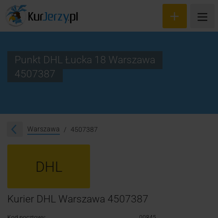
Punkt DHL Łucka 18 Warszawa
4507387
Wyceń przesyłkę
Zamów kuriera
Śledzenie przesyłki
Warszawa
4507387
Blog
DHL
Cennik
Kontakt
Kurier DHL Warszawa 4507387
Kod pocztowy:
00845