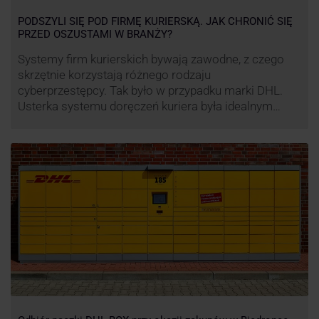
PODSZYLI SIĘ POD FIRMĘ KURIERSKĄ. JAK CHRONIĆ SIĘ
PRZED OSZUSTAMI W BRANŻY?
Systemy firm kurierskich bywają zawodne, z czego
skrzętnie korzystają różnego rodzaju
cyberprzestępcy. Tak było w przypadku marki DHL.
Usterka systemu doręczeń kuriera była idealnym
pretekstem do próby wyłudzenia środków od
nieświadomych niczego klientów. Jak nie dać się
oszukać cyberprzestępcom, którzy próbują
wykorzystać problemy przedsiębiorstw działających
w branży kurierskiej?