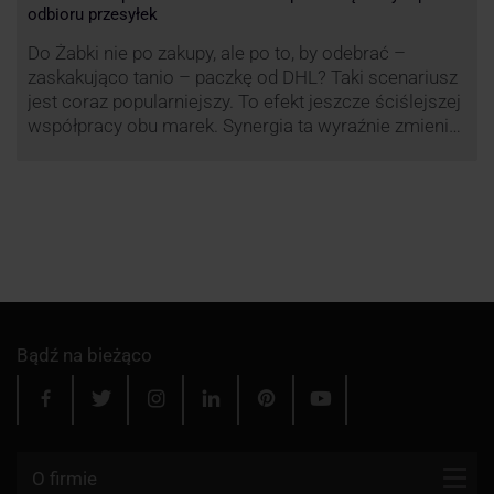
odbioru przesyłek
Do Żabki nie po zakupy, ale po to, by odebrać –
zaskakująco tanio – paczkę od DHL? Taki scenariusz
jest coraz popularniejszy. To efekt jeszcze ściślejszej
współpracy obu marek. Synergia ta wyraźnie zmienia
rynek kurierski w Polsce.
Bądź na bieżąco
O firmie