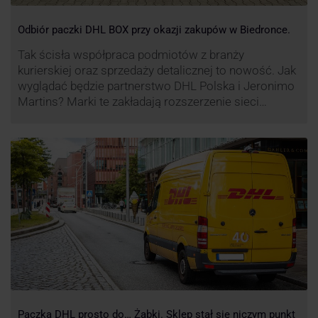
Odbiór paczki DHL BOX przy okazji zakupów w Biedronce.
Tak ścisła współpraca podmiotów z branży
kurierskiej oraz sprzedaży detalicznej to nowość. Jak
wyglądać będzie partnerstwo DHL Polska i Jeronimo
Martins? Marki te zakładają rozszerzenie sieci
automatów paczkowych DHL BOX 24/7 przy sklepach
Biedronka w całej Polsce.
Paczka DHL prosto do… Żabki. Sklep stał się niczym punkt