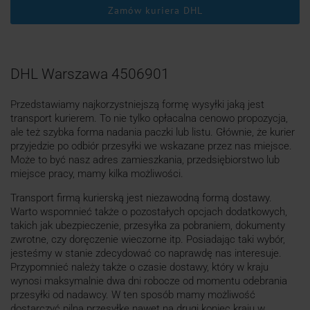
Zamów kuriera DHL
DHL Warszawa 4506901
Przedstawiamy najkorzystniejszą formę wysyłki jaką jest
transport kurierem. To nie tylko opłacalna cenowo propozycja,
ale też szybka forma nadania paczki lub listu. Głównie, że kurier
przyjedzie po odbiór przesyłki we wskazane przez nas miejsce.
Może to być nasz adres zamieszkania, przedsiębiorstwo lub
miejsce pracy, mamy kilka możliwości.
Transport firmą kurierską jest niezawodną formą dostawy.
Warto wspomnieć także o pozostałych opcjach dodatkowych,
takich jak ubezpieczenie, przesyłka za pobraniem, dokumenty
zwrotne, czy doręczenie wieczorne itp. Posiadając taki wybór,
jesteśmy w stanie zdecydować co naprawdę nas interesuje.
Przypomnieć należy także o czasie dostawy, który w kraju
wynosi maksymalnie dwa dni robocze od momentu odebrania
przesyłki od nadawcy. W ten sposób mamy możliwość
dostarczyć pilną przesyłkę nawet na drugi koniec kraju w