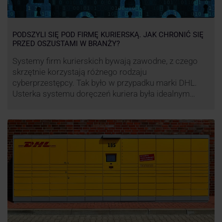
PODSZYLI SIĘ POD FIRMĘ KURIERSKĄ. JAK CHRONIĆ SIĘ
PRZED OSZUSTAMI W BRANŻY?
Systemy firm kurierskich bywają zawodne, z czego
skrzętnie korzystają różnego rodzaju
cyberprzestępcy. Tak było w przypadku marki DHL.
Usterka systemu doręczeń kuriera była idealnym
pretekstem do próby wyłudzenia środków od
nieświadomych niczego klientów. Jak nie dać się
oszukać cyberprzestępcom, którzy próbują
wykorzystać problemy przedsiębiorstw działających
w branży kurierskiej?