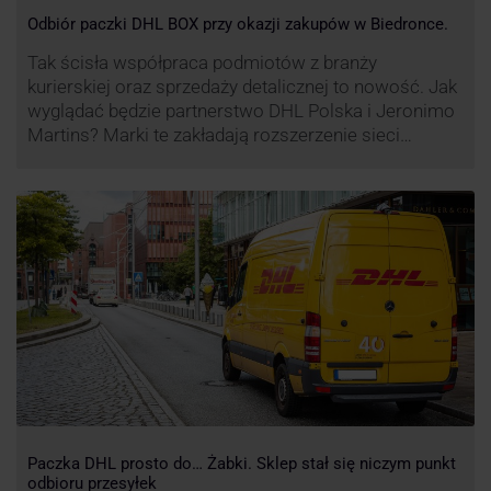
Odbiór paczki DHL BOX przy okazji zakupów w Biedronce.
Tak ścisła współpraca podmiotów z branży
kurierskiej oraz sprzedaży detalicznej to nowość. Jak
wyglądać będzie partnerstwo DHL Polska i Jeronimo
Martins? Marki te zakładają rozszerzenie sieci
automatów paczkowych DHL BOX 24/7 przy sklepach
Biedronka w całej Polsce.
Paczka DHL prosto do… Żabki. Sklep stał się niczym punkt
odbioru przesyłek