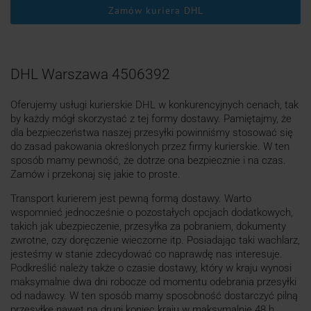
Zamów kuriera DHL
DHL Warszawa 4506392
Oferujemy usługi kurierskie DHL w konkurencyjnych cenach, tak
by każdy mógł skorzystać z tej formy dostawy. Pamiętajmy, że
dla bezpieczeństwa naszej przesyłki powinniśmy stosować się
do zasad pakowania określonych przez firmy kurierskie. W ten
sposób mamy pewność, że dotrze ona bezpiecznie i na czas.
Zamów i przekonaj się jakie to proste.
Transport kurierem jest pewną formą dostawy. Warto
wspomnieć jednocześnie o pozostałych opcjach dodatkowych,
takich jak ubezpieczenie, przesyłka za pobraniem, dokumenty
zwrotne, czy doręczenie wieczorne itp. Posiadając taki wachlarz,
jesteśmy w stanie zdecydować co naprawdę nas interesuje.
Podkreślić należy także o czasie dostawy, który w kraju wynosi
maksymalnie dwa dni robocze od momentu odebrania przesyłki
od nadawcy. W ten sposób mamy sposobność dostarczyć pilną
przesyłkę nawet na drugi koniec kraju w maksymalnie 48 h.