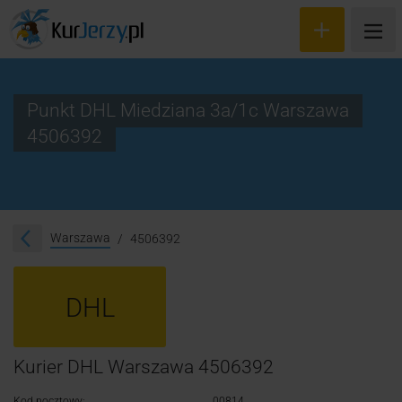
Punkt DHL Miedziana 3a/1c Warszawa
4506392
Wyceń przesyłkę
Zamów kuriera
Śledzenie przesyłki
Warszawa
4506392
Blog
DHL
Cennik
Kontakt
Kurier DHL Warszawa 4506392
Kod pocztowy:
00814