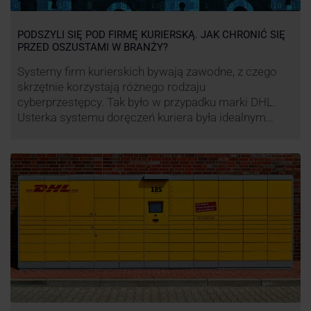
PODSZYLI SIĘ POD FIRMĘ KURIERSKĄ. JAK CHRONIĆ SIĘ
PRZED OSZUSTAMI W BRANŻY?
Systemy firm kurierskich bywają zawodne, z czego
skrzętnie korzystają różnego rodzaju
cyberprzestępcy. Tak było w przypadku marki DHL.
Usterka systemu doręczeń kuriera była idealnym
pretekstem do próby wyłudzenia środków od
nieświadomych niczego klientów. Jak nie dać się
oszukać cyberprzestępcom, którzy próbują
wykorzystać problemy przedsiębiorstw działających
w branży kurierskiej?