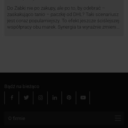
Do Żabki nie po zakupy, ale po to, by odebrać –
zaskakująco tanio – paczkę od DHL? Taki scenariusz
jest coraz popularniejszy. To efekt jeszcze ściślejszej
współpracy obu marek. Synergia ta wyraźnie zmienia
rynek kurierski w Polsce.
Bądź na bieżąco
O firmie