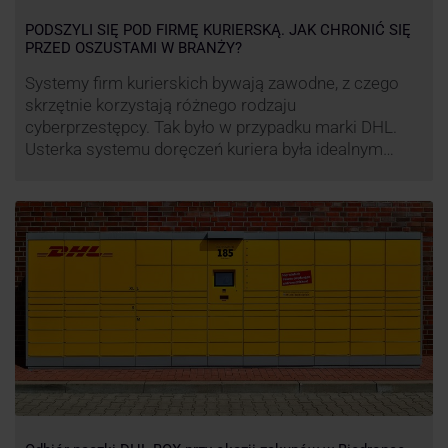
PODSZYLI SIĘ POD FIRMĘ KURIERSKĄ. JAK CHRONIĆ SIĘ
PRZED OSZUSTAMI W BRANŻY?
Systemy firm kurierskich bywają zawodne, z czego
skrzętnie korzystają różnego rodzaju
cyberprzestępcy. Tak było w przypadku marki DHL.
Usterka systemu doręczeń kuriera była idealnym
pretekstem do próby wyłudzenia środków od
nieświadomych niczego klientów. Jak nie dać się
oszukać cyberprzestępcom, którzy próbują
wykorzystać problemy przedsiębiorstw działających
w branży kurierskiej?