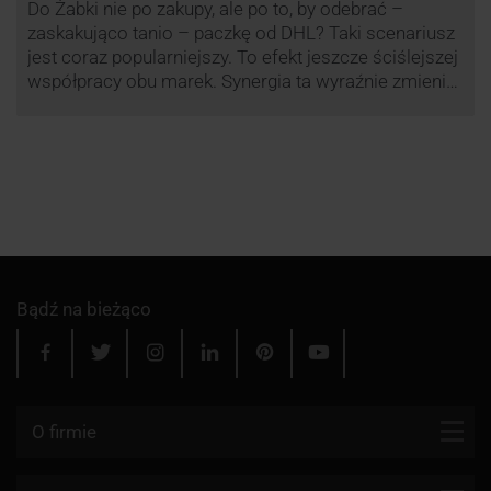
Do Żabki nie po zakupy, ale po to, by odebrać –
zaskakująco tanio – paczkę od DHL? Taki scenariusz
jest coraz popularniejszy. To efekt jeszcze ściślejszej
współpracy obu marek. Synergia ta wyraźnie zmienia
rynek kurierski w Polsce.
Bądź na bieżąco
O firmie