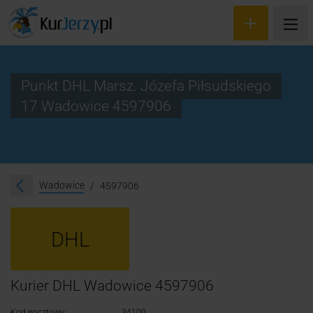
Punkt DHL Marsz. Józefa Piłsudskiego
17 Wadowice 4597906
Wyceń przesyłkę
Zamów kuriera
Śledzenie przesyłki
Wadowice
4597906
Blog
DHL
Cennik
Kontakt
Kurier DHL Wadowice 4597906
Kod pocztowy:
34100