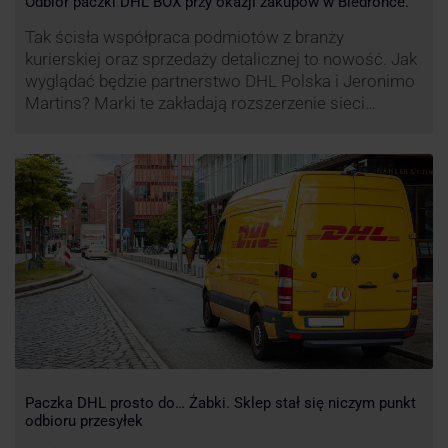
Odbiór paczki DHL BOX przy okazji zakupów w Biedronce.
Tak ścisła współpraca podmiotów z branży
kurierskiej oraz sprzedaży detalicznej to nowość. Jak
wyglądać będzie partnerstwo DHL Polska i Jeronimo
Martins? Marki te zakładają rozszerzenie sieci
automatów paczkowych DHL BOX 24/7 przy sklepach
Biedronka w całej Polsce.
Paczka DHL prosto do… Żabki. Sklep stał się niczym punkt
odbioru przesyłek