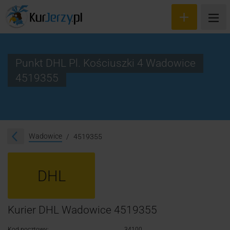
Punkt DHL Pl. Kościuszki 4 Wadowice
4519355
Wyceń przesyłkę
Zamów kuriera
Śledzenie przesyłki
Wadowice
4519355
Blog
DHL
Cennik
Kontakt
Kurier DHL Wadowice 4519355
Kod pocztowy:
34100