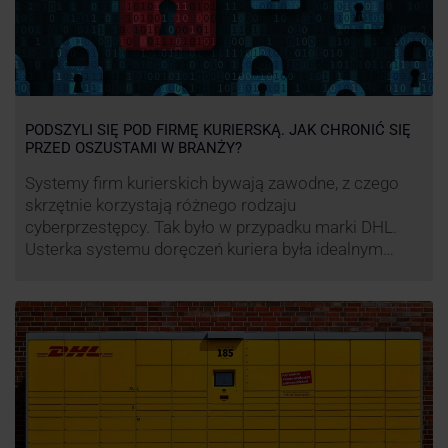
PODSZYLI SIĘ POD FIRMĘ KURIERSKĄ. JAK CHRONIĆ SIĘ
PRZED OSZUSTAMI W BRANŻY?
Systemy firm kurierskich bywają zawodne, z czego
skrzętnie korzystają różnego rodzaju
cyberprzestępcy. Tak było w przypadku marki DHL.
Usterka systemu doręczeń kuriera była idealnym
pretekstem do próby wyłudzenia środków od
nieświadomych niczego klientów. Jak nie dać się
oszukać cyberprzestępcom, którzy próbują
wykorzystać problemy przedsiębiorstw działających
w branży kurierskiej?