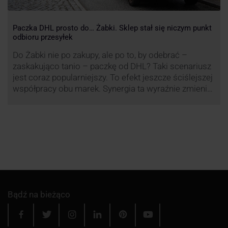
Paczka DHL prosto do… Żabki. Sklep stał się niczym punkt
odbioru przesyłek
Do Żabki nie po zakupy, ale po to, by odebrać –
zaskakująco tanio – paczkę od DHL? Taki scenariusz
jest coraz popularniejszy. To efekt jeszcze ściślejszej
współpracy obu marek. Synergia ta wyraźnie zmienia
rynek kurierski w Polsce.
Bądź na bieżąco