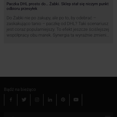
Paczka DHL prosto do… Żabki. Sklep stał się niczym punkt
odbioru przesyłek
Do Żabki nie po zakupy, ale po to, by odebrać –
zaskakująco tanio – paczkę od DHL? Taki scenariusz
jest coraz popularniejszy. To efekt jeszcze ściślejszej
współpracy obu marek. Synergia ta wyraźnie zmienia
rynek kurierski w Polsce.
Bądź na bieżąco