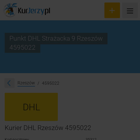
Punkt DHL Strażacka 9 Rzeszów
4595022
Wyceń przesyłkę
Zamów kuriera
Śledzenie przesyłki
Rzeszów
4595022
Blog
DHL
Cennik
Kontakt
Kurier DHL Rzeszów 4595022
Kod pocztowy:
35312