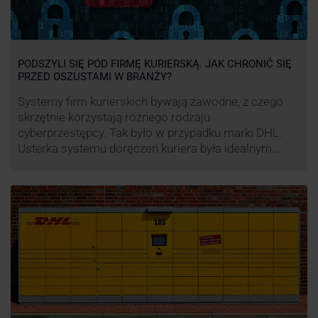
PODSZYLI SIĘ POD FIRMĘ KURIERSKĄ. JAK CHRONIĆ SIĘ
PRZED OSZUSTAMI W BRANŻY?
Systemy firm kurierskich bywają zawodne, z czego
skrzętnie korzystają różnego rodzaju
cyberprzestępcy. Tak było w przypadku marki DHL.
Usterka systemu doręczeń kuriera była idealnym
pretekstem do próby wyłudzenia środków od
nieświadomych niczego klientów. Jak nie dać się
oszukać cyberprzestępcom, którzy próbują
wykorzystać problemy przedsiębiorstw działających
w branży kurierskiej?