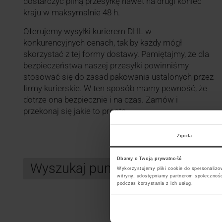
dostarczyć pilną przesyłkę nawet na drugi koniec
kraju w maksymalnie 48 h.
Oferujemy wysyłki kurierem DHL w
konkurencyjnych cenach, tak by każdy mógł
skorzystać z tej formy dostawy. Pamiętajmy, że dla
bezpieczeństwa naszej przesyłki powinniśmy
stosować się do zasad pakowania ustalonych przez
firmy kurierskie. W ten sposób mamy pewność, że
dotrze ona bezpiecznie i na czas. Zamów i
przekonaj się jakie to proste.
Zgoda
Dbamy o Twoją prywatność
Wyszukaj punkt kurierski DHL
Wykorzystujemy pliki cookie do spersonalizow
witryny, udostępniamy partnerom społecznoś
podczas korzystania z ich usług.
Search