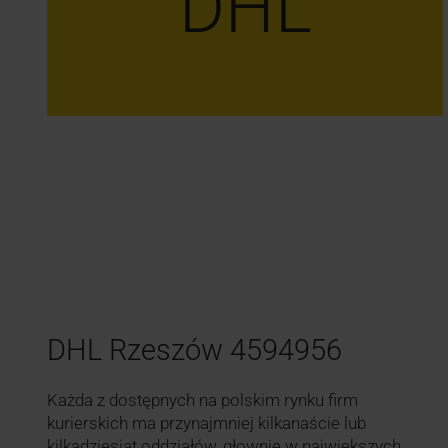
DHL
DHL Rzeszów 4594956
Każda z dostępnych na polskim rynku firm
kurierskich ma przynajmniej kilkanaście lub
kilkadziesiąt oddziałów, głownie w największych