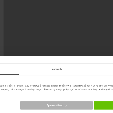
Szczegóły
ania treści i reklam, aby oferować funkcje społecznościowe i analizować ruch w naszej witrynie
ciowym, reklamowym i analitycznym. Partnerzy mogą połączyć te informacje z innymi danymi o
Spersonalizuj