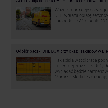
Aktualizacja cennika DHL – opłata sezonowa od 1 
Ważne informacje dotyczące 
DHL wdraża opłatę sezonow
listopada do 31 grudnia 2025
Odbiór paczki DHL BOX przy okazji zakupów w Bie
Tak ścisła współpraca pod
kurierskiej oraz sprzedaży d
wyglądać będzie partnerstw
Martins? Marki te zakładają 
automatów paczkowych DH
sklepach Biedronka w całej 