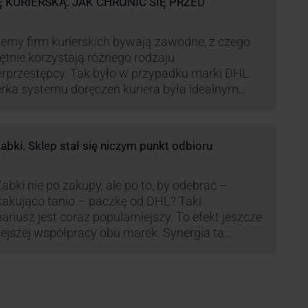
Ę KURIERSKĄ. JAK CHRONIĆ SIĘ PRZED
emy firm kurierskich bywają zawodne, z czego
ętnie korzystają różnego rodzaju
rprzestępcy. Tak było w przypadku marki DHL.
rka systemu doręczeń kuriera była idealnym
ekstem do próby wyłudzenia środków od
wiadomych niczego klientów. Jak nie dać się
kać cyberprzestępcom, którzy próbują
bki. Sklep stał się niczym punkt odbioru
rzystać problemy przedsiębiorstw działających
anży kurierskiej?
abki nie po zakupy, ale po to, by odebrać –
akująco tanio – paczkę od DHL? Taki
ariusz jest coraz popularniejszy. To efekt jeszcze
lejszej współpracy obu marek. Synergia ta
źnie zmienia rynek kurierski w Polsce.