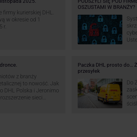
listopada 2025.
PODSZYLI SIĘ POD FIRM
OSZUSTAMI W BRANŻY?
firmy kurierskiej DHL.
Syst
ą w okresie od 1
skrz
 r.
cybe
Uste
pret
nieś
oszu
dronce.
Paczka DHL prosto do… Ża
wyko
przesyłek
w br
miotów z branży
Do Ż
etalicznej to nowość. Jak
zask
o DHL Polska i Jeronimo
scen
rozszerzenie sieci
ściś
L BOX 24/7 przy
wyra
Polsce.