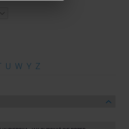
T
U
W
Y
Z