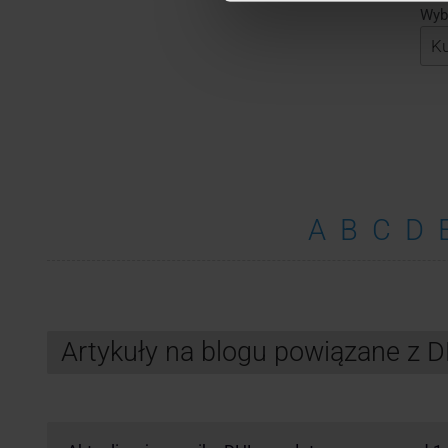
Wybi
A
B
C
D
Artykuły na blogu powiązane z 