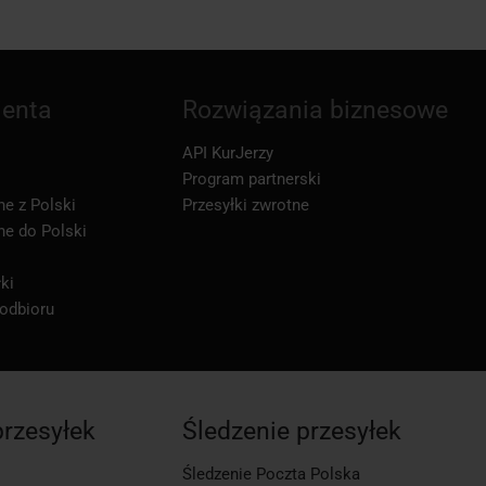
ienta
Rozwiązania biznesowe
API KurJerzy
Program partnerski
ne z Polski
Przesyłki zwrotne
ne do Polski
ki
 odbioru
przesyłek
Śledzenie przesyłek
Śledzenie Poczta Polska