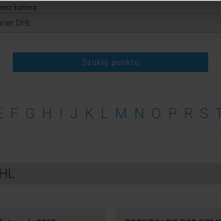
erz kuriera
Szukaj punktu
E
F
G
H
I
J
K
L
M
N
O
P
R
S
DHL