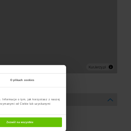
O plikach cookies
. Informacje o tym, jak korzystasz z naszej
trzymanymi od Ciebie lub uzyskanymi
Zezwól na wszystkie