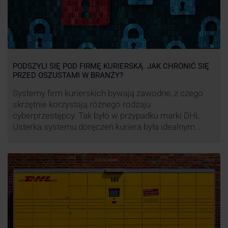
PODSZYLI SIĘ POD FIRMĘ KURIERSKĄ. JAK CHRONIĆ SIĘ
PRZED OSZUSTAMI W BRANŻY?
Systemy firm kurierskich bywają zawodne, z czego
skrzętnie korzystają różnego rodzaju
cyberprzestępcy. Tak było w przypadku marki DHL.
Usterka systemu doręczeń kuriera była idealnym
pretekstem do próby wyłudzenia środków od
nieświadomych niczego klientów. Jak nie dać się
oszukać cyberprzestępcom, którzy próbują
wykorzystać problemy przedsiębiorstw działających
w branży kurierskiej?