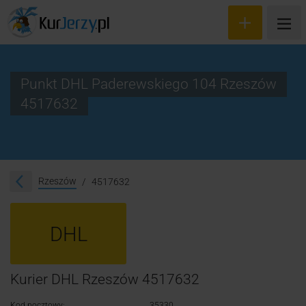
Punkt DHL Paderewskiego 104 Rzeszów
4517632
Wyceń przesyłkę
Zamów kuriera
Śledzenie przesyłki
Rzeszów
4517632
Blog
DHL
Cennik
Kontakt
Kurier DHL Rzeszów 4517632
Kod pocztowy:
35330