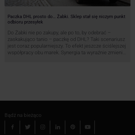
Paczka DHL prosto do… Żabki. Sklep stał się niczym punkt
odbioru przesyłek
Do Żabki nie po zakupy, ale po to, by odebrać –
zaskakująco tanio – paczkę od DHL? Taki scenariusz
jest coraz popularniejszy. To efekt jeszcze ściślejszej
współpracy obu marek. Synergia ta wyraźnie zmienia
rynek kurierski w Polsce.
Bądź na bieżąco