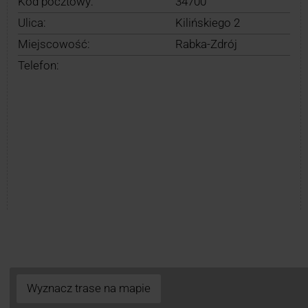
Kod pocztowy:
34700
Ulica:
Kilińskiego 2
Miejscowość:
Rabka-Zdrój
Telefon:
Wyznacz trase na mapie