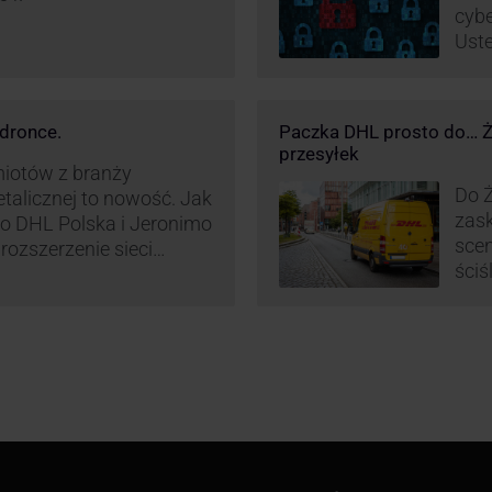
cybe
Uste
pret
nieś
oszu
dronce.
Paczka DHL prosto do… Ża
wyko
przesyłek
w br
miotów z branży
Do Ż
etalicznej to nowość. Jak
zask
o DHL Polska i Jeronimo
scen
rozszerzenie sieci
ściś
L BOX 24/7 przy
wyra
Polsce.