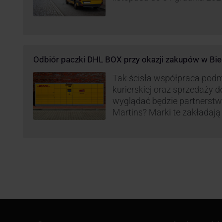
Odbiór paczki DHL BOX przy okazji zakupów w Bie
Tak ścisła współpraca pod
kurierskiej oraz sprzedaży d
wyglądać będzie partnerstw
Martins? Marki te zakładają 
automatów paczkowych DH
sklepach Biedronka w całej 