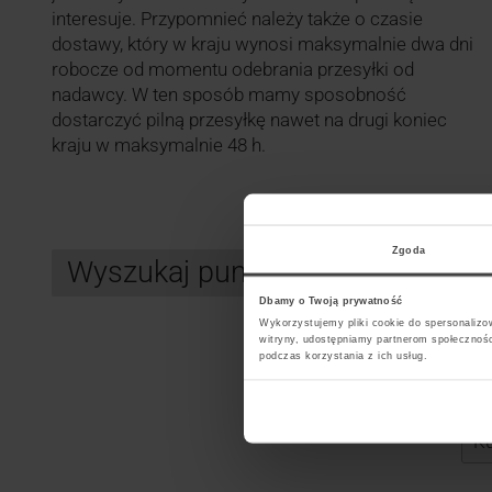
interesuje. Przypomnieć należy także o czasie
dostawy, który w kraju wynosi maksymalnie dwa dni
robocze od momentu odebrania przesyłki od
nadawcy. W ten sposób mamy sposobność
dostarczyć pilną przesyłkę nawet na drugi koniec
kraju w maksymalnie 48 h.
Zgoda
Wyszukaj punkt kurierski DHL
Dbamy o Twoją prywatność
Wykorzystujemy pliki cookie do spersonalizow
witryny, udostępniamy partnerom społecznoś
podczas korzystania z ich usług.
Search
Wybi