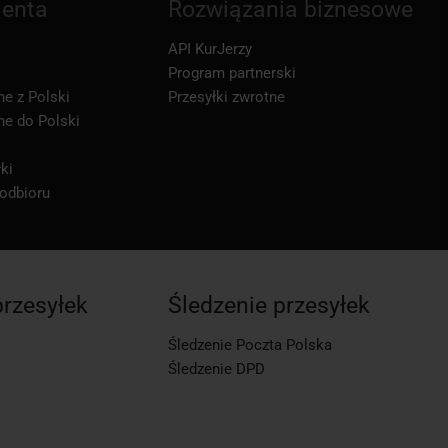
ienta
Rozwiązania biznesowe
API KurJerzy
Program partnerski
ne z Polski
Przesyłki zwrotne
ne do Polski
ki
 odbioru
przesyłek
Śledzenie przesyłek
Śledzenie Poczta Polska
Śledzenie DPD