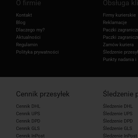
O firmie
Obsługa kl
Kontakt
Firmy kurierskie
Blog
Reklamacje
Dlaczego my?
Paczki zagranicz
Aktualności
Paczki zagranicz
Regulamin
Zamów kuriera
Polityka prywatności
Śledzenie przesył
Punkty nadania i
Cennik przesyłek
Śledzenie 
Cennik DHL
Śledzenie DHL
Cennik UPS
Śledzenie UPS
Cennik DPD
Śledzenie DPD
Cennik GLS
Śledzenie GLS
Cennik InPost
Śledzenie InPost