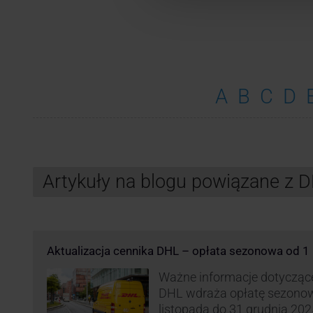
A
B
C
D
Artykuły na blogu powiązane z 
Aktualizacja cennika DHL – opłata sezonowa od 1 
Ważne informacje dotyczące 
DHL wdraża opłatę sezonow
listopada do 31 grudnia 2025