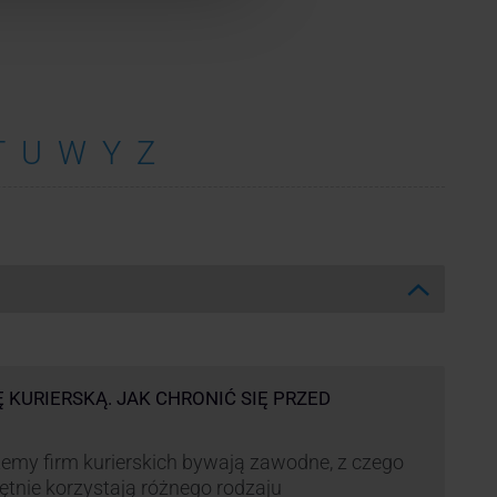
T
U
W
Y
Z
Ę KURIERSKĄ. JAK CHRONIĆ SIĘ PRZED
emy firm kurierskich bywają zawodne, z czego
ętnie korzystają różnego rodzaju