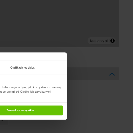
O plikach cookies
. Informacje o tym, jak korzystasz z naszej
trzymanymi od Ciebie lub uzyskanymi
Zezwól na wszystkie