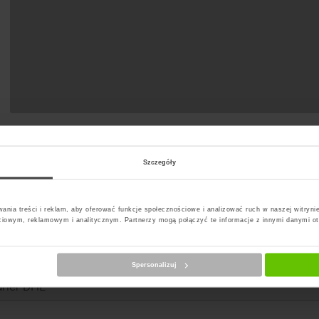
Szczegóły
ania treści i reklam, aby oferować funkcje społecznościowe i analizować ruch w naszej witrynie
ciowym, reklamowym i analitycznym. Partnerzy mogą połączyć te informacje z innymi danymi o
erz kuriera
Spersonalizuj