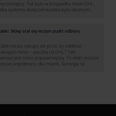
rprzestępcy. Tak było w przypadku marki DHL.
rka systemu doręczeń kuriera była idealnym
ekstem do próby wyłudzenia środków od
wiadomych niczego klientów. Jak nie dać się
kać cyberprzestępcom, którzy próbują
bki. Sklep stał się niczym punkt odbioru
rzystać problemy przedsiębiorstw działających
anży kurierskiej?
abki nie po zakupy, ale po to, by odebrać –
akująco tanio – paczkę od DHL? Taki
ariusz jest coraz popularniejszy. To efekt jeszcze
lejszej współpracy obu marek. Synergia ta
źnie zmienia rynek kurierski w Polsce.