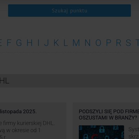
Szukaj punktu
E
F
G
H
I
J
K
L
M
N
O
P
R
S
DHL
listopada 2025.
PODSZYLI SIĘ POD FIRM
OSZUSTAMI W BRANŻY?
firmy kurierskiej DHL.
Syst
ą w okresie od 1
skrz
 r.