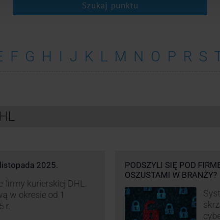
Szukaj punktu
E
F
G
H
I
J
K
L
M
N
O
P
R
S
DHL
listopada 2025.
PODSZYLI SIĘ POD FIRM
OSZUSTAMI W BRANŻY?
firmy kurierskiej DHL.
Syst
ą w okresie od 1
skrz
 r.
cybe