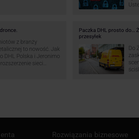
Uste
pret
nieś
oszu
dronce.
Paczka DHL prosto do… Ża
wyko
przesyłek
w br
miotów z branży
Do Ż
etalicznej to nowość. Jak
zask
o DHL Polska i Jeronimo
scen
rozszerzenie sieci
ściś
L BOX 24/7 przy
wyra
Polsce.
ienta
Rozwiązania biznesowe