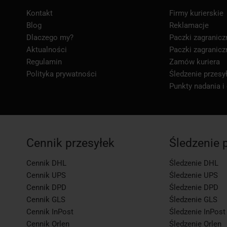
Kontakt
Firmy kurierskie
Blog
Reklamacje
Dlaczego my?
Paczki zagranicz
Aktualności
Paczki zagranicz
Regulamin
Zamów kuriera
Polityka prywatności
Śledzenie przesył
Punkty nadania i
Cennik przesyłek
Śledzenie 
Cennik DHL
Śledzenie DHL
Cennik UPS
Śledzenie UPS
Cennik DPD
Śledzenie DPD
Cennik GLS
Śledzenie GLS
Cennik InPost
Śledzenie InPost
Cennik Orlen
Śledzenie Orlen