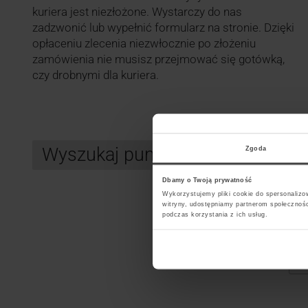
kuriera jest niezłożone. Wystarczy do nas
zadzwonić lub wypełnić formularz na stronie. Dzięki
opłaceniu zlecenia niezwłocznie po złożeniu
zamówienia nie musisz przejmować się gotówką,
czy drobnymi dla kuriera.
Wyszukaj punkt kurierski DHL
Zgoda
Dbamy o Twoją prywatność
Wykorzystujemy pliki cookie do spersonalizow
witryny, udostępniamy partnerom społecznoś
Search
podczas korzystania z ich usług.
Wybi