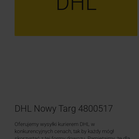
DHL
DHL Nowy Targ 4800517
Oferujemy wysyłki kurierem DHL w
konkurencyjnych cenach, tak by każdy mógł
skorzystać z tej formy dowozu. Pamiętajmy, że dla