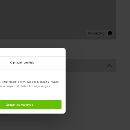
O plikach cookies
. Informacje o tym, jak korzystasz z naszej
trzymanymi od Ciebie lub uzyskanymi
Zezwól na wszystkie