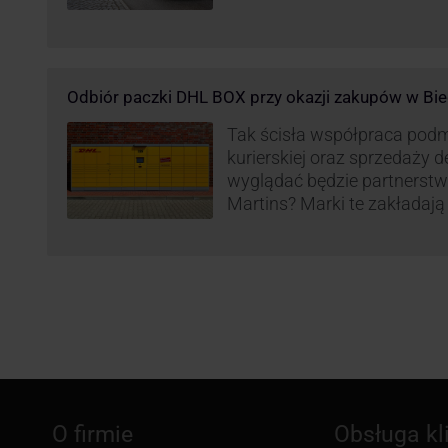
Odbiór paczki DHL BOX przy okazji zakupów w Bie
Tak ścisła współpraca pod
kurierskiej oraz sprzedaży d
wyglądać będzie partnerstw
Martins? Marki te zakładają 
automatów paczkowych DH
sklepach Biedronka w całej 
O firmie
Obsługa kl