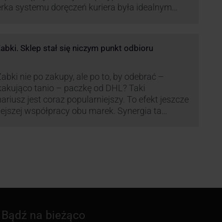
rka systemu doręczeń kuriera była idealnym
ekstem do próby wyłudzenia środków od
wiadomych niczego klientów. Jak nie dać się
kać cyberprzestępcom, którzy próbują
bki. Sklep stał się niczym punkt odbioru
rzystać problemy przedsiębiorstw działających
anży kurierskiej?
abki nie po zakupy, ale po to, by odebrać –
akująco tanio – paczkę od DHL? Taki
ariusz jest coraz popularniejszy. To efekt jeszcze
lejszej współpracy obu marek. Synergia ta
źnie zmienia rynek kurierski w Polsce.
Bądź na bieżąco