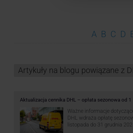
A
B
C
D
Artykuły na blogu powiązane z 
Aktualizacja cennika DHL – opłata sezonowa od 1 
Ważne informacje dotyczące 
DHL wdraża opłatę sezonow
listopada do 31 grudnia 2025