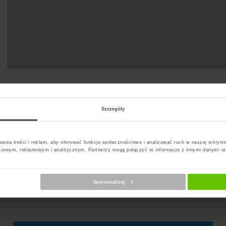
Szczegóły
ania treści i reklam, aby oferować funkcje społecznościowe i analizować ruch w naszej witrynie
ciowym, reklamowym i analitycznym. Partnerzy mogą połączyć te informacje z innymi danymi o
erz kuriera
Spersonalizuj