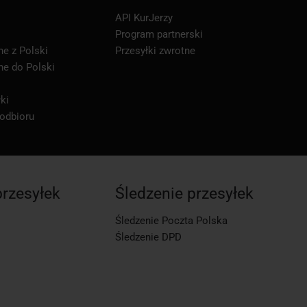
API KurJerzy
Program partnerski
ne z Polski
Przesyłki zwrotne
ne do Polski
ki
 odbioru
przesyłek
Śledzenie przesyłek
Śledzenie Poczta Polska
Śledzenie DPD