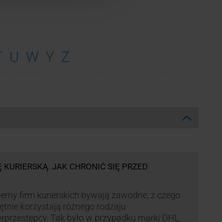
T
U
W
Y
Z
Ę KURIERSKĄ. JAK CHRONIĆ SIĘ PRZED
emy firm kurierskich bywają zawodne, z czego
ętnie korzystają różnego rodzaju
rprzestępcy. Tak było w przypadku marki DHL.