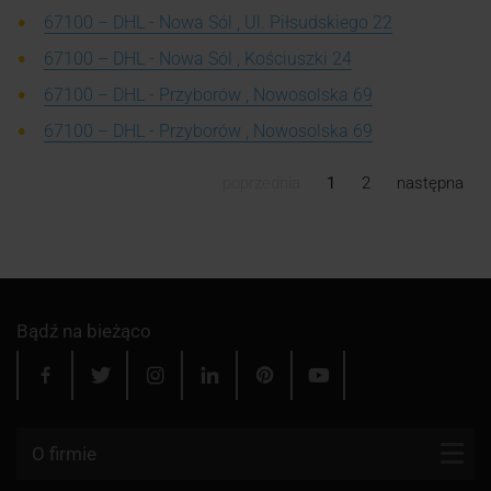
67100 – DHL - Nowa Sól , Ul. Piłsudskiego 22
67100 – DHL - Nowa Sól , Kościuszki 24
67100 – DHL - Przyborów , Nowosolska 69
67100 – DHL - Przyborów , Nowosolska 69
poprzednia
1
2
następna
Bądź na bieżąco
O firmie