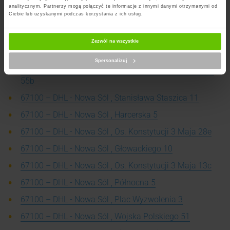
analitycznym. Partnerzy mogą połączyć te informacje z innymi danymi otrzymanymi od
Ciebie lub uzyskanymi podczas korzystania z ich usług.
66004 – DHL - Zielona Góra , Zatonie-Zielonogórska 23
67100 – DHL - Nowa Sól , Wrocławska 19
Zezwól na wszystkie
67100 – DHL - Nowa Sól , Zielonogórska 89
Spersonalizuj
67100 – DHL - Nowa Sól , Marsz. Józefa Piłsudskiego
55b
67100 – DHL - Nowa Sól , Stanisława Staszica 11
67100 – DHL - Nowa Sól , Harcerska 5
67100 – DHL - Nowa Sól , Os. Konstytucji 3 Maja 28e
67100 – DHL - Nowa Sól , Głowackiego 10
67100 – DHL - Nowa Sól , Os. Konstytucji 3 Maja 13c
67100 – DHL - Nowa Sól , Północna 5
67100 – DHL - Nowa Sól , Plac Wyzwolenia 3
67100 – DHL - Nowa Sól , Wojska Polskiego 51