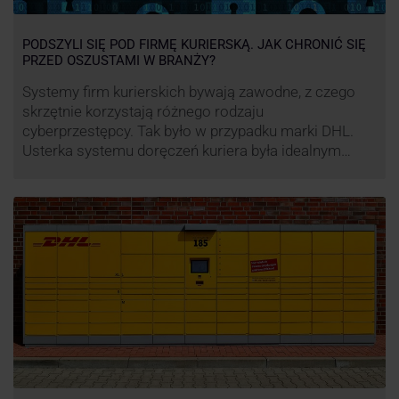
PODSZYLI SIĘ POD FIRMĘ KURIERSKĄ. JAK CHRONIĆ SIĘ
PRZED OSZUSTAMI W BRANŻY?
Systemy firm kurierskich bywają zawodne, z czego
skrzętnie korzystają różnego rodzaju
cyberprzestępcy. Tak było w przypadku marki DHL.
Usterka systemu doręczeń kuriera była idealnym
pretekstem do próby wyłudzenia środków od
nieświadomych niczego klientów. Jak nie dać się
oszukać cyberprzestępcom, którzy próbują
wykorzystać problemy przedsiębiorstw działających
w branży kurierskiej?