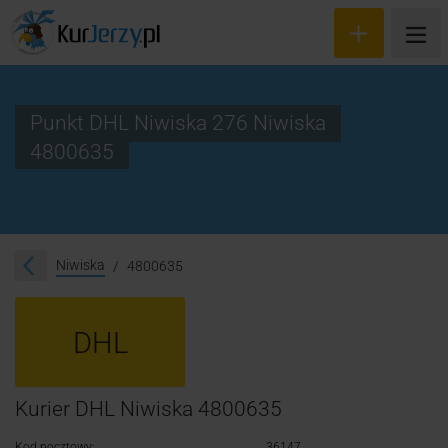
Punkt DHL Niwiska 276 Niwiska
4800635
Wyceń przesyłkę
Zamów kuriera
Śledzenie przesyłki
Niwiska
4800635
Blog
DHL
Cennik
Kontakt
Kurier DHL Niwiska 4800635
Kod pocztowy:
36147