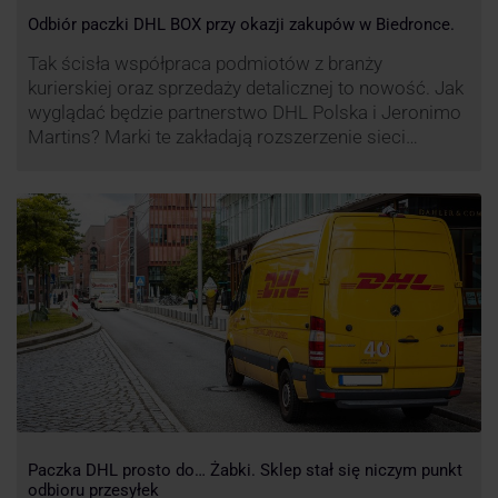
Odbiór paczki DHL BOX przy okazji zakupów w Biedronce.
Tak ścisła współpraca podmiotów z branży
kurierskiej oraz sprzedaży detalicznej to nowość. Jak
wyglądać będzie partnerstwo DHL Polska i Jeronimo
Martins? Marki te zakładają rozszerzenie sieci
automatów paczkowych DHL BOX 24/7 przy sklepach
Biedronka w całej Polsce.
Paczka DHL prosto do… Żabki. Sklep stał się niczym punkt
odbioru przesyłek