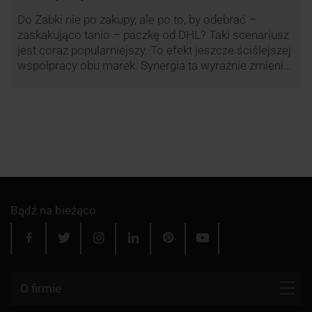
Do Żabki nie po zakupy, ale po to, by odebrać –
zaskakująco tanio – paczkę od DHL? Taki scenariusz
jest coraz popularniejszy. To efekt jeszcze ściślejszej
współpracy obu marek. Synergia ta wyraźnie zmienia
rynek kurierski w Polsce.
Bądź na bieżąco
O firmie