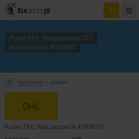
Punkt DHL Naszacowice 227
Naszacowice 4593605
Wyceń przesyłkę
Zamów kuriera
Śledzenie przesyłki
Naszacowice
4593605
Blog
DHL
Cennik
Kontakt
Kurier DHL Naszacowice 4593605
Kod pocztowy:
33386