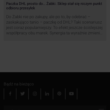
Paczka DHL prosto do… Żabki. Sklep stał się niczym punkt
odbioru przesyłek
Do Żabki nie po zakupy, ale po to, by odebrać –
zaskakująco tanio – paczkę od DHL? Taki scenariusz
jest coraz popularniejszy. To efekt jeszcze ściślejszej
współpracy obu marek. Synergia ta wyraźnie zmienia
rynek kurierski w Polsce.
Bądź na bieżąco