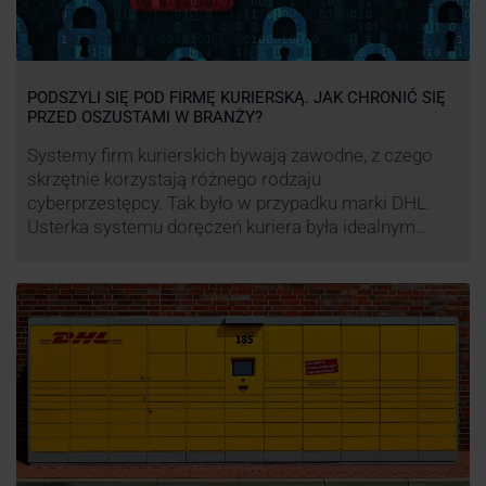
PODSZYLI SIĘ POD FIRMĘ KURIERSKĄ. JAK CHRONIĆ SIĘ
PRZED OSZUSTAMI W BRANŻY?
Systemy firm kurierskich bywają zawodne, z czego
skrzętnie korzystają różnego rodzaju
cyberprzestępcy. Tak było w przypadku marki DHL.
Usterka systemu doręczeń kuriera była idealnym
pretekstem do próby wyłudzenia środków od
nieświadomych niczego klientów. Jak nie dać się
oszukać cyberprzestępcom, którzy próbują
wykorzystać problemy przedsiębiorstw działających
w branży kurierskiej?