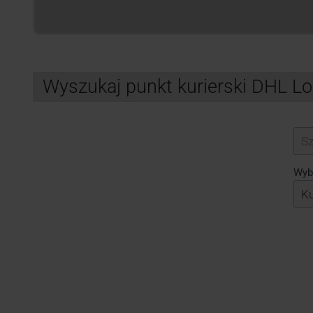
Wyszukaj punkt kurierski DHL L
Search
Wybi