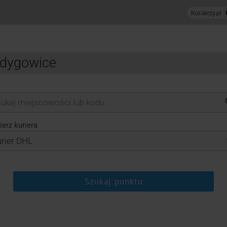
odygowice
erz kuriera
Szukaj punktu