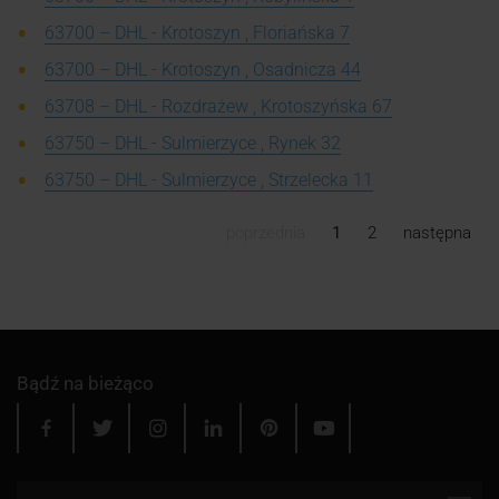
63700 – DHL - Krotoszyn , Floriańska 7
63700 – DHL - Krotoszyn , Osadnicza 44
63708 – DHL - Rozdrażew , Krotoszyńska 67
63750 – DHL - Sulmierzyce , Rynek 32
63750 – DHL - Sulmierzyce , Strzelecka 11
poprzednia
1
2
następna
Bądź na bieżąco