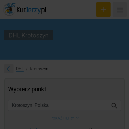
DHL Krotoszyn
Wyceń przesyłkę
Zamów kuriera
DHL
Krotoszyn
Śledzenie przesyłki
Blog
Cennik
Kontakt