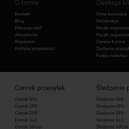
O firmie
Obsługa kl
Kontakt
Firmy kurierskie
Blog
Reklamacje
Dlaczego my?
Paczki zagranicz
Aktualności
Paczki zagranicz
Regulamin
Zamów kuriera
Polityka prywatności
Śledzenie przesył
Punkty nadania i
Cennik przesyłek
Śledzenie 
Cennik DHL
Śledzenie DHL
Cennik UPS
Śledzenie UPS
Cennik DPD
Śledzenie DPD
Cennik GLS
Śledzenie GLS
Cennik InPost
Śledzenie InPost