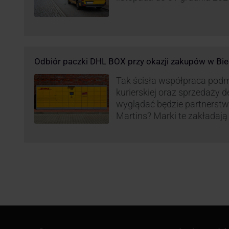
Odbiór paczki DHL BOX przy okazji zakupów w Bie
Tak ścisła współpraca pod
kurierskiej oraz sprzedaży d
wyglądać będzie partnerstw
Martins? Marki te zakładają 
automatów paczkowych DH
sklepach Biedronka w całej 