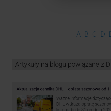
A
B
C
D
Artykuły na blogu powiązane z 
Aktualizacja cennika DHL – opłata sezonowa od 1 
Ważne informacje dotyczące 
DHL wdraża opłatę sezonow
listopada do 31 grudnia 2025