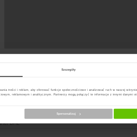
Szczegóły
ania treści i reklam, aby oferować funkcje społecznościowe i analizować ruch w naszej witrynie
ciowym, reklamowym i analitycznym. Partnerzy mogą połączyć te informacje z innymi danymi o
erz kuriera
Spersonalizuj