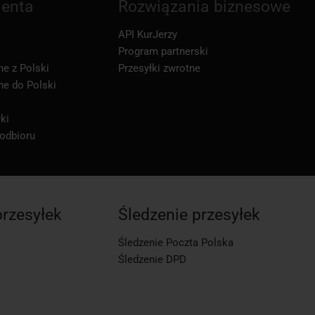
ienta
Rozwiązania biznesowe
API KurJerzy
Program partnerski
ne z Polski
Przesyłki zwrotne
ne do Polski
ki
 odbioru
przesyłek
Śledzenie przesyłek
Śledzenie Poczta Polska
Śledzenie DPD