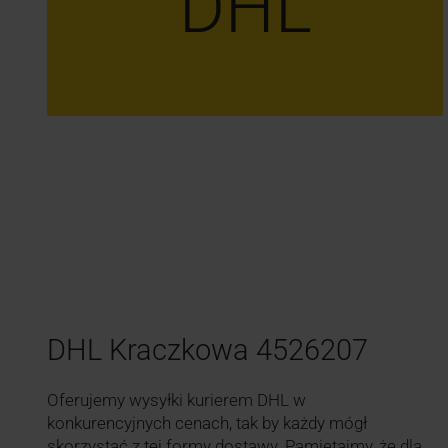
DHL
DHL Kraczkowa 4526207
Oferujemy wysyłki kurierem DHL w
konkurencyjnych cenach, tak by każdy mógł
skorzystać z tej formy dostawy. Pamiętajmy, że dla