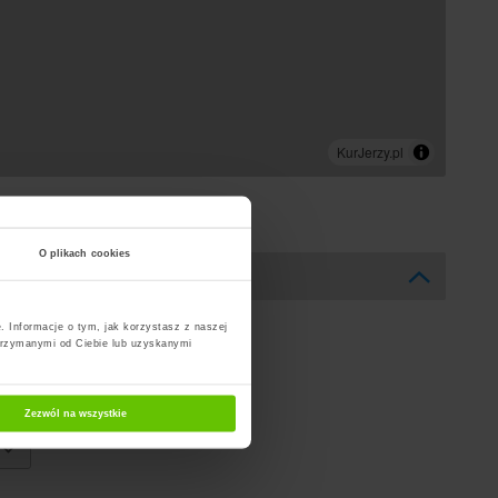
O plikach cookies
. Informacje o tym, jak korzystasz z naszej
trzymanymi od Ciebie lub uzyskanymi
Zezwól na wszystkie