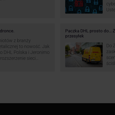
cybe
Uste
pret
nieś
oszu
dronce.
Paczka DHL prosto do… Ża
wyko
przesyłek
w br
miotów z branży
Do Ż
etalicznej to nowość. Jak
zask
o DHL Polska i Jeronimo
scen
rozszerzenie sieci
ściś
L BOX 24/7 przy
wyra
Polsce.