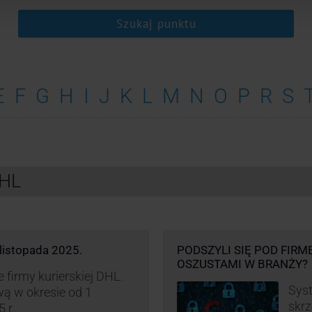
Szukaj punktu
E
F
G
H
I
J
K
L
M
N
O
P
R
S
DHL
listopada 2025.
PODSZYLI SIĘ POD FIRM
OSZUSTAMI W BRANŻY?
firmy kurierskiej DHL.
Syst
ą w okresie od 1
skrz
 r.