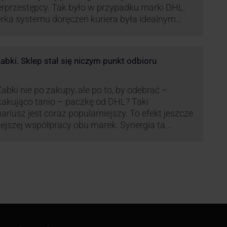
rprzestępcy. Tak było w przypadku marki DHL.
rka systemu doręczeń kuriera była idealnym
ekstem do próby wyłudzenia środków od
wiadomych niczego klientów. Jak nie dać się
kać cyberprzestępcom, którzy próbują
bki. Sklep stał się niczym punkt odbioru
rzystać problemy przedsiębiorstw działających
anży kurierskiej?
abki nie po zakupy, ale po to, by odebrać –
akująco tanio – paczkę od DHL? Taki
ariusz jest coraz popularniejszy. To efekt jeszcze
lejszej współpracy obu marek. Synergia ta
źnie zmienia rynek kurierski w Polsce.