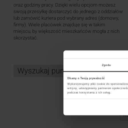
oraz godziny pracy. Dzięki wielu opcjom możesz
swoją przesyłkę dostarczyć do jednego z oddziałów
lub zamówić kuriera pod wybrany adres (domowy,
firmy). Wiele placówek znajduje się w takim
miejscu, by większość mieszkańców mogła z nich
skorzystać.
Zgoda
Wyszukaj punkt kurierski DHL
Dbamy o Twoją prywatność
Wykorzystujemy pliki cookie do spersonalizow
witryny, udostępniamy partnerom społecznoś
podczas korzystania z ich usług.
Search
Wybi