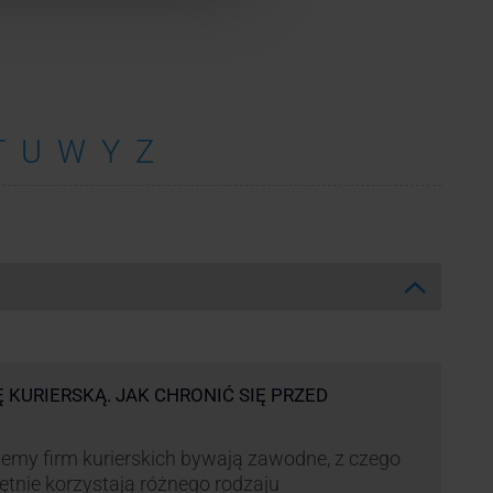
T
U
W
Y
Z
Ę KURIERSKĄ. JAK CHRONIĆ SIĘ PRZED
emy firm kurierskich bywają zawodne, z czego
ętnie korzystają różnego rodzaju