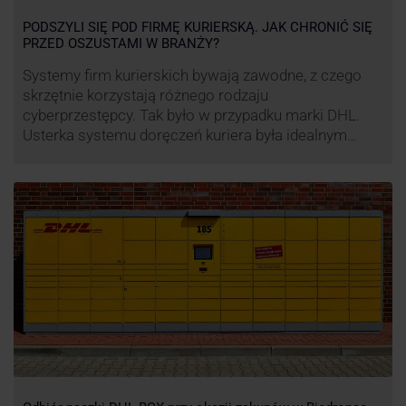
PODSZYLI SIĘ POD FIRMĘ KURIERSKĄ. JAK CHRONIĆ SIĘ
PRZED OSZUSTAMI W BRANŻY?
Systemy firm kurierskich bywają zawodne, z czego
skrzętnie korzystają różnego rodzaju
cyberprzestępcy. Tak było w przypadku marki DHL.
Usterka systemu doręczeń kuriera była idealnym
pretekstem do próby wyłudzenia środków od
nieświadomych niczego klientów. Jak nie dać się
oszukać cyberprzestępcom, którzy próbują
wykorzystać problemy przedsiębiorstw działających
w branży kurierskiej?