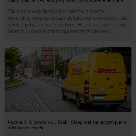
Odbiór paczki DHL BOX przy okazji zakupów w Biedronce.
Tak ścisła współpraca podmiotów z branży
kurierskiej oraz sprzedaży detalicznej to nowość. Jak
wyglądać będzie partnerstwo DHL Polska i Jeronimo
Martins? Marki te zakładają rozszerzenie sieci
automatów paczkowych DHL BOX 24/7 przy sklepach
Biedronka w całej Polsce.
Paczka DHL prosto do… Żabki. Sklep stał się niczym punkt
odbioru przesyłek