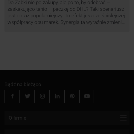
Do Żabki nie po zakupy, ale po to, by odebrać –
zaskakująco tanio – paczkę od DHL? Taki scenariusz
jest coraz popularniejszy. To efekt jeszcze ściślejszej
współpracy obu marek. Synergia ta wyraźnie zmienia
rynek kurierski w Polsce.
Bądź na bieżąco
O firmie