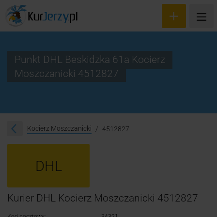
Punkt DHL Beskidzka 61a Kocierz
Moszczanicki 4512827
Wyceń przesyłkę
Zamów kuriera
Śledzenie przesyłki
Kocierz Moszczanicki
4512827
Blog
DHL
Cennik
Kontakt
Kurier DHL Kocierz Moszczanicki 4512827
Kod pocztowy:
34321