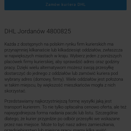
Zamów kuriera DHL
DHL Jordanów 4800825
Każda z dostępnych na polskim rynku firm kurierskich ma
przynajmniej kilkanaście lub kilkadziesiąt oddziałów, zwłaszcza
w największych miastach w kraju. Wybierz jeden z poniższych
placówek firmy kurierskiej, aby sprawdzić adres oraz godziny
pracy. Dzięki wielu alternatywom możesz swoją przesyłkę
dostarczyć do jednego z oddziałów lub zamówić kuriera pod
wybrany adres (domowy, firmy). Wiele oddziałów jest położona
w takim miejscu, by większość mieszkańców mogła z nich
skorzystać.
Przedstawiamy najkorzystniejszą formę wysyłki jaką jest
transport kurierem. To nie tylko opłacalna cenowo oferta, ale też
najwygodniejsza forma nadania paczki lub listu. Szczególnie
dlatego, że kurier przyjedzie po odbiór przesyłki we wskazane
przez nas miejsce. Może to być nasz adres zamieszkania,
przedsiębiorstwo lub miejsce pracy, mamy kilka wyjść.