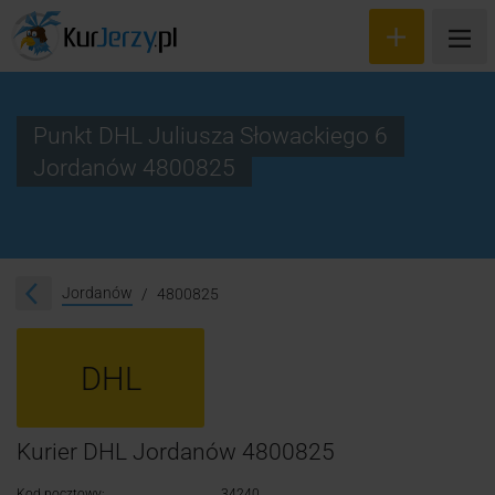
Punkt DHL Juliusza Słowackiego 6
Jordanów 4800825
Wyceń przesyłkę
Zamów kuriera
Śledzenie przesyłki
Jordanów
4800825
Blog
DHL
Cennik
Kontakt
Kurier DHL Jordanów 4800825
Kod pocztowy:
34240