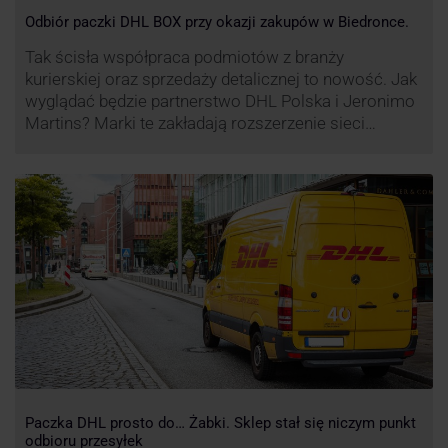
Odbiór paczki DHL BOX przy okazji zakupów w Biedronce.
Tak ścisła współpraca podmiotów z branży
kurierskiej oraz sprzedaży detalicznej to nowość. Jak
wyglądać będzie partnerstwo DHL Polska i Jeronimo
Martins? Marki te zakładają rozszerzenie sieci
automatów paczkowych DHL BOX 24/7 przy sklepach
Biedronka w całej Polsce.
Paczka DHL prosto do… Żabki. Sklep stał się niczym punkt
odbioru przesyłek