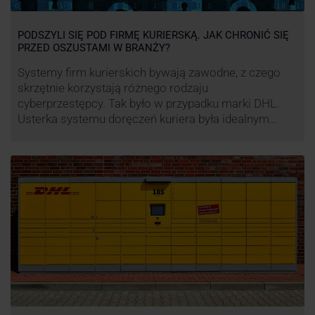
PODSZYLI SIĘ POD FIRMĘ KURIERSKĄ. JAK CHRONIĆ SIĘ
PRZED OSZUSTAMI W BRANŻY?
Systemy firm kurierskich bywają zawodne, z czego
skrzętnie korzystają różnego rodzaju
cyberprzestępcy. Tak było w przypadku marki DHL.
Usterka systemu doręczeń kuriera była idealnym
pretekstem do próby wyłudzenia środków od
nieświadomych niczego klientów. Jak nie dać się
oszukać cyberprzestępcom, którzy próbują
wykorzystać problemy przedsiębiorstw działających
w branży kurierskiej?