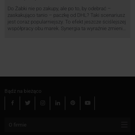
Do Żabki nie po zakupy, ale po to, by odebrać –
zaskakująco tanio – paczkę od DHL? Taki scenariusz
jest coraz popularniejszy. To efekt jeszcze ściślejszej
współpracy obu marek. Synergia ta wyraźnie zmienia
rynek kurierski w Polsce.
Bądź na bieżąco
O firmie